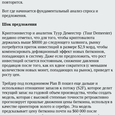
повторится.
Вот где начинается фундаментальный анализ спроса и
предложения.
Шок предложения
Криптоинвестор и аналитик Туур Демеестер (Tuur Demeester)
недавно отметил, что для того, чтобы криптовалюта
держалась выше $8000 до следующего халвинга, рынку
потребуется приток инвестиций в размере $2,9 млрд, чтобы
компенсировать дефляционный эффект новых биткоинов,
попадающих в систему. Даже если предположить, что рост
инвестиций остается постоянным, снижение давления
продавцов после того, как их вдвое сократится (с меньшим
количеством новых монет, попадающих на рынок), приведет к
росту цен.
Трейдер под псевдонимом Plan B пошел еще дальше и
использовал отношение запасов к потоку (S2F), которое делит
текущий запас на годовой объем производства, чтобы создать
модель, которая с высокой степенью точности ретроактивно
прогнозирует прошлые движения цены биткоина, используя в
качестве ориентиров золото и серебро. Эта модель
предсказывает цену биткоина почти на $60 000 после