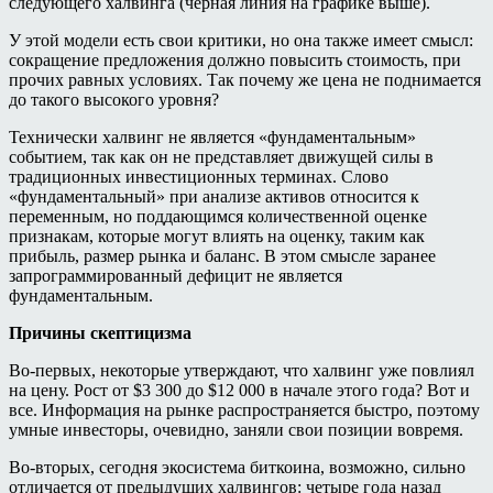
следующего халвинга (черная линия на графике выше).
У этой модели есть свои критики, но она также имеет смысл:
сокращение предложения должно повысить стоимость, при
прочих равных условиях. Так почему же цена не поднимается
до такого высокого уровня?
Технически халвинг не является «фундаментальным»
событием, так как он не представляет движущей силы в
традиционных инвестиционных терминах. Слово
«фундаментальный» при анализе активов относится к
переменным, но поддающимся количественной оценке
признакам, которые могут влиять на оценку, таким как
прибыль, размер рынка и баланс. В этом смысле заранее
запрограммированный дефицит не является
фундаментальным.
Причины скептицизма
Во-первых, некоторые утверждают, что халвинг уже повлиял
на цену. Рост от $3 300 до $12 000 в начале этого года? Вот и
все. Информация на рынке распространяется быстро, поэтому
умные инвесторы, очевидно, заняли свои позиции вовремя.
Во-вторых, сегодня экосистема биткоина, возможно, сильно
отличается от предыдущих халвингов: четыре года назад