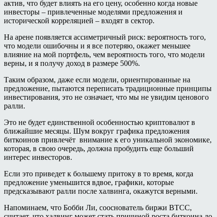
актив, что будет влиять на его цену, особенно когда новые
инвесторы – привлеченные моделями предложения и
исторической корреляцией – входят в сектор.
На арене появляется ассиметричный риск: вероятность того,
что модели ошибочны и я все потеряю, окажет меньшее
влияние на мой портфель, чем вероятность того, что модели
верны, и я получу доход в размере 500%.
Таким образом, даже если модели, ориентированные на
предложение, пытаются переписать традиционные принципы
инвестирования, это не означает, что мы не увидим ценового
ралли.
Это не будет единственной особенностью криптовалют в
ближайшие месяцы. Шум вокруг графика предложения
биткоинов привлечёт внимание к его уникальной экономике,
которая, в свою очередь, должна пробудить еще больший
интерес инвесторов.
Если это приведет к большему притоку в то время, когда
предложение уменьшится вдвое, графики, которые
предсказывают ралли после халвинга, окажутся верными.
Напоминаем, что Бобби Ли, сооснователь биржи BTCC,
считает, что халвинг может стать причиной роста биткоина до