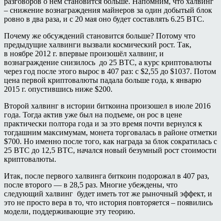
разговоров о нем становится больше. Напомним, что халвинг
– снижение вознаграждения майнеров за один добытый блок
ровно в два раза, и с 20 мая оно будет составлять 6.25 BTC.
Почему же обсуждений становится больше? Потому что
предыдущие халвинги вызвали космический рост. Так,
в ноябре 2012 г. впервые произошёл халвинг, и
вознаграждение снизилось до 25 BTC, а курс криптовалюты
через год после этого вырос в 407 раз: с $2,55 до $1037. Потом
цена первой криптовалюты падала больше года, к январю
2015 г. опустившись ниже $200.
Второй халвинг в истории биткоина произошел в июле 2016
года. Тогда актив уже был на подъеме, он рос в цене
практически полтора года и за это время почти вернулся к
тогдашним максимумам, монета торговалась в районе отметки
$700. Но именно после того, как награда за блок сократилась с
25 BTC до 12,5 BTC, начался новый безумный рост стоимости
криптовалюты.
Итак, после первого халвинга биткоин подорожал в 407 раз,
после второго — в 28,5 раз. Многие убеждены, что
следующий халвинг будет иметь тот же рыночный эффект, и
это не просто вера в то, что история повторяется – появились
модели, поддерживающие эту теорию.