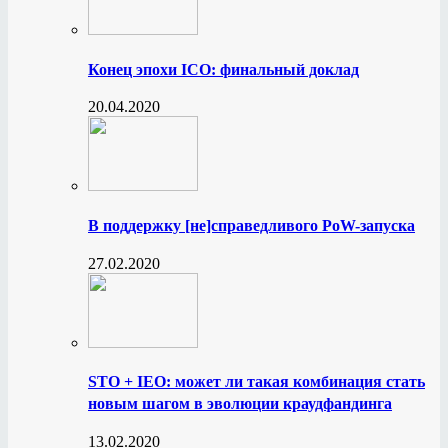
Конец эпохи ICO: финальный доклад
20.04.2020
В поддержку [не]справедливого PoW-запуска
27.02.2020
STO + IEO: может ли такая комбинация стать
новым шагом в эволюции краудфандинга
13.02.2020