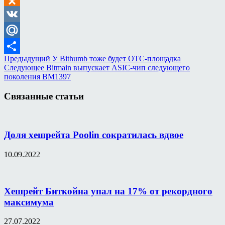
Odnoklassniki
VK
Mail.Ru
Предыдущий
У Bithumb тоже будет ОТС-площадка
Отправить
Следующее
Bitmain выпускает ASIC-чип следующего
поколения BM1397
Связанные статьи
Доля хешрейта Poolin сократилась вдвое
10.09.2022
Хешрейт Биткойна упал на 17% от рекордного
максимума
27.07.2022