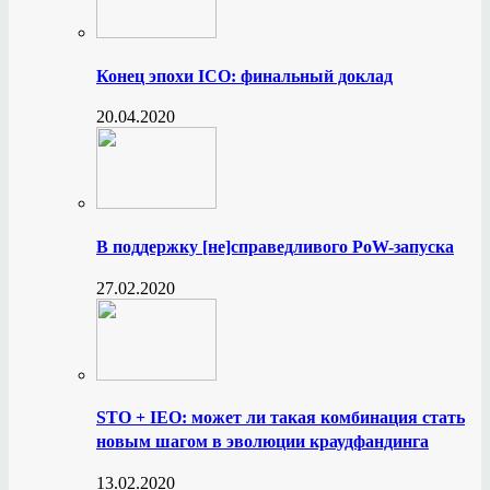
Конец эпохи ICO: финальный доклад
20.04.2020
В поддержку [не]справедливого PoW-запуска
27.02.2020
STO + IEO: может ли такая комбинация стать
новым шагом в эволюции краудфандинга
13.02.2020