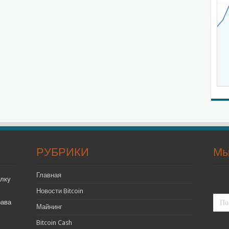
РУБРИКИ
Мы
Главная
лку
Новости Bitcoin
рава
Майнинг
Bitcoin Cash