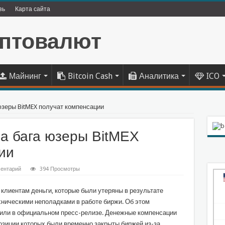
зь
Карта сайта
Майнинг
Bitcoin Cash
Аналитика
ICO
юзеры BitMEX получат компенсации
а бага юзеры BitMEX
ии
ентарий
394 Просмотры
клиентам деньги, которые были утеряны в результате
хническими неполадками в работе биржи. Об этом
или в официальном пресс-релизе. Денежные компенсации
озиции которых были временно закрыты биржей из-за