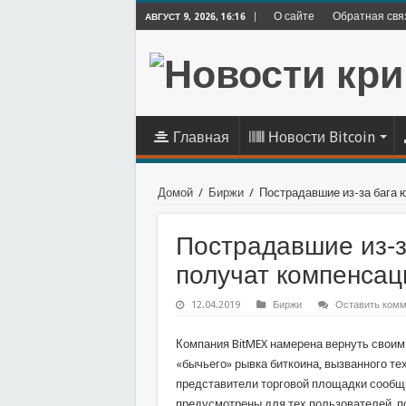
О сайте
Обратная свя
АВГУСТ 9, 2026, 16:16
Главная
Новости Bitcoin
Домой
/
Биржи
/
Пострадавшие из-за бага 
Пострадавшие из-з
получат компенсац
12.04.2019
Биржи
Оставить комм
Компания BitMEX намерена вернуть своим 
«бычьего» рывка биткоина, вызванного те
представители торговой площадки сообщ
предусмотрены для тех пользователей, п