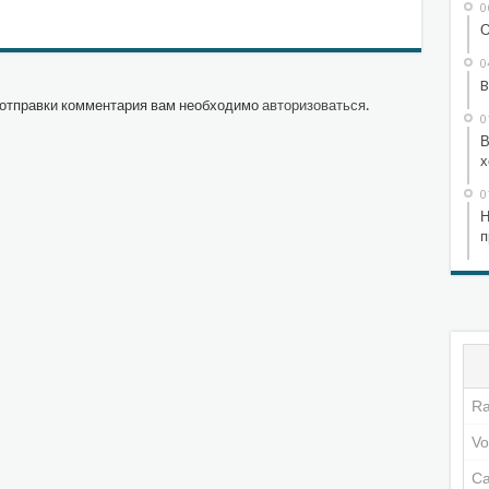
0
О
0
B
отправки комментария вам необходимо
авторизоваться
.
0
В
х
0
Н
п