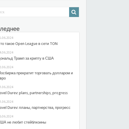
леднее
5.06.2024
то такое Open League в сети TON
4.06.2024
ональд Трамп за крипту в США
2.06.2024
осбиржа прекратит торговать долларом и
вро
1.06.2024
ovel Durev: plans, partnerships, progress
1.06.2024
ovel Durev: планы, партнерства, прогресс
6.06.2024
ША не любит стейблкоины