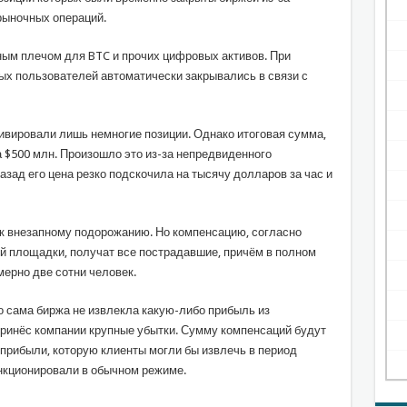
рыночных операций.
ым плечом для BTC и прочих цифровых активов. При
ых пользователей автоматически закрывались в связи с
ивировали лишь немногие позиции. Однако итоговая сумма,
 $500 млн. Произошло это из-за непредвиденного
азад его цена резко подскочила на тысячу долларов за час и
к внезапному подорожанию. Но компенсацию, согласно
 площадки, получат все пострадавшие, причём в полном
ерно две сотни человек.
о сама биржа не извлекла какую-либо прибыль из
принёс компании крупные убытки. Сумму компенсаций будут
прибыли, которую клиенты могли бы извлечь в период
нкционировали в обычном режиме.