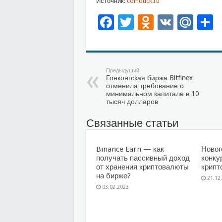
Источник:
coinduck.ru
Facebook
Twitter
Odnoklas
VK
Mai
О
Предыдущий
Гонконгская биржа Bitfinex
отменила требование о
минимальном капитале в 10
тысяч долларов
Связанные статьи
Binance Earn — как
Новог
получать пассивный доход
конку
от хранения криптовалюты
крипт
на бирже?
21.12
03.02.2023