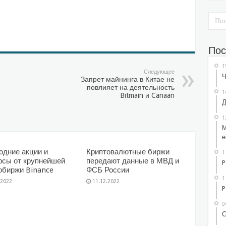
sniki
l.Ru
тправить
Пос
1
Следующее
Ч
Запрет майнинга в Китае не
повлияет на деятельность
1
Bitmain и Canaan
Д
1
М
е
одние акции и
Криптовалютные биржи
1
рсы от крупнейшей
передают данные в МВД и
P
обиржи Binance
ФСБ России
1
.2022
11.12.2022
P
0
С