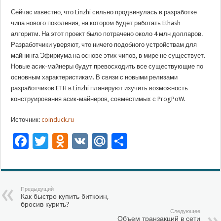
Сейчас известно, что Linzhi сильно продвинулась в разработке
чипа нового поколения, на котором будет работать Ethash
алгоритм. На этот проект было потрачено около 4 млн долларов.
Разработчики уверяют, что ничего подобного устройствам для
майнинга Эфириума на основе этих чипов, в мире не существует.
Новые асик-майнеры будут превосходить все существующие по
основным характеристикам. В связи с новыми релизами
разработчиков ETH в Linzhi планируют изучить возможность
конструирования асик-майнеров, совместимых с ProgPoW.
Источник:
coinduck.ru
Facebook
Twitter
Odnoklassniki
VK
Mail.Ru
Отправить
Предыдущий
Как быстро купить биткоин,
бросив курить?
Следующее
Объем транзакций в сети