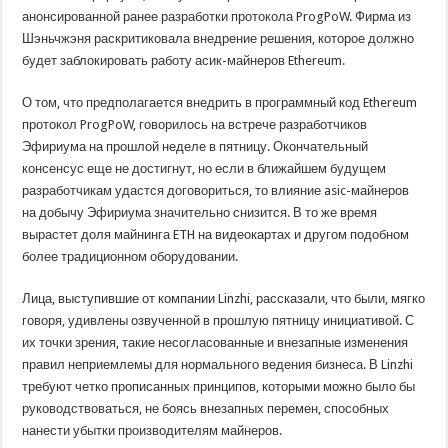
анонсированной ранее разработки протокола ProgPoW. Фирма из
Шэньчжэня раскритиковала внедрение решения, которое должно
будет заблокировать работу асик-майнеров Ethereum.
О том, что предполагается внедрить в программный код Ethereum
протокол ProgPoW, говорилось на встрече разработчиков
Эфириума на прошлой неделе в пятницу. Окончательный
консенсус еще не достигнут, но если в ближайшем будущем
разработчикам удастся договориться, то влияние asic-майнеров
на добычу Эфириума значительно снизится. В то же время
вырастет доля майнинга ETH на видеокартах и другом подобном
более традиционном оборудовании.
Лица, выступившие от компании Linzhi, рассказали, что были, мягко
говоря, удивлены озвученной в прошлую пятницу инициативой. С
их точки зрения, такие несогласованные и внезапные изменения
правил неприемлемы для нормального ведения бизнеса. В Linzhi
требуют четко прописанных принципов, которыми можно было бы
руководствоваться, не боясь внезапных перемен, способных
нанести убытки производителям майнеров.