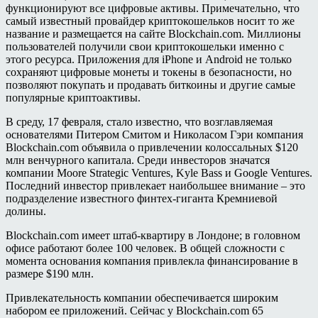
функционируют все цифровые активы. Примечательно, что
самый известный провайдер криптокошельков носит то же
название и размещается на сайте Blockchain.com. Миллионы
пользователей получили свои криптокошельки именно с
этого ресурса. Приложения для iPhone и Android не только
сохраняют цифровые монеты и токены в безопасности, но
позволяют покупать и продавать биткоины и другие самые
популярные криптоактивы.
В среду, 17 февраля, стало известно, что возглавляемая
основателями Питером Смитом и Николасом Гэри компания
Blockchain.com объявила о привлечении колоссальных $120
млн венчурного капитала. Среди инвесторов значатся
компании Moore Strategic Ventures, Kyle Bass и Google Ventures.
Последний инвестор привлекает наибольшее внимание – это
подразделение известного финтех-гиганта Кремниевой
долины.
Blockchain.com имеет штаб-квартиру в Лондоне; в головном
офисе работают более 100 человек. В общей сложности с
момента основания компания привлекла финансирование в
размере $190 млн.
Привлекательность компании обеспечивается широким
набором ее приложений. Сейчас у Blockchain.com 65