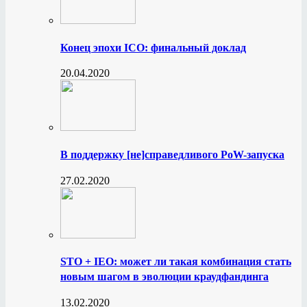
Конец эпохи ICO: финальный доклад
20.04.2020
В поддержку [не]справедливого PoW-запуска
27.02.2020
STO + IEO: может ли такая комбинация стать
новым шагом в эволюции краудфандинга
13.02.2020