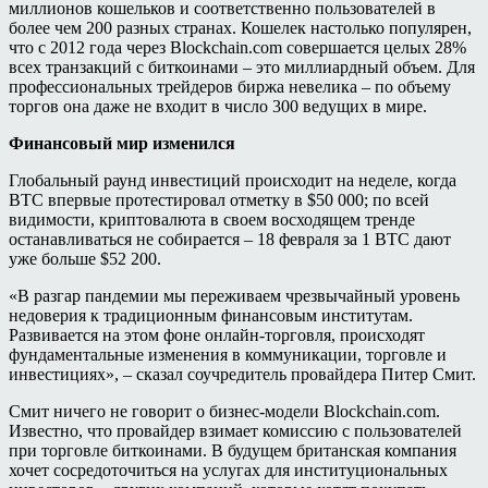
миллионов кошельков и соответственно пользователей в
более чем 200 разных странах. Кошелек настолько популярен,
что с 2012 года через Blockchain.com совершается целых 28%
всех транзакций с биткоинами – это миллиардный объем. Для
профессиональных трейдеров биржа невелика – по объему
торгов она даже не входит в число 300 ведущих в мире.
Финансовый мир изменился
Глобальный раунд инвестиций происходит на неделе, когда
BTC впервые протестировал отметку в $50 000; по всей
видимости, криптовалюта в своем восходящем тренде
останавливаться не собирается – 18 февраля за 1 BTC дают
уже больше $52 200.
«В разгар пандемии мы переживаем чрезвычайный уровень
недоверия к традиционным финансовым институтам.
Развивается на этом фоне онлайн-торговля, происходят
фундаментальные изменения в коммуникации, торговле и
инвестициях», – сказал соучредитель провайдера Питер Смит.
Смит ничего не говорит о бизнес-модели Blockchain.com.
Известно, что провайдер взимает комиссию с пользователей
при торговле биткоинами. В будущем британская компания
хочет сосредоточиться на услугах для институциональных