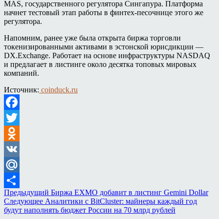
MAS, государственного регулятора Сингапура. Платформа
начнет тестовый этап работы в финтех-песочнице этого же
регулятора.
Напомним, ранее уже была открыта биржа торговли
токенизированными активами в эстонской юрисдикции —
DX.Exchange. Работает на основе инфраструктуры NASDAQ
и предлагает в листинге около десятка топовых мировых
компаний.
Источник:
coinduck.ru
Facebook
Twitter
Odnoklassniki
VK
Mail.Ru
Предыдущий
Биржа EXMO добавит в листинг Gemini Dollar
Отправить
Следующее
Аналитики с BitCluster: майнеры каждый год
будут наполнять бюджет России на 70 млрд рублей