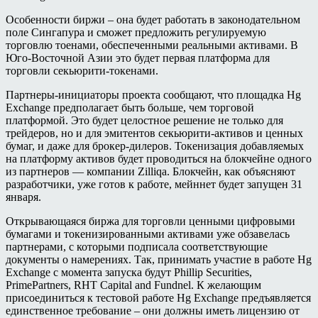
Особенности биржи – она будет работать в законодательном
поле Сингапура и сможет предложить регулируемую
торговлю тоенами, обеспеченными реальными активами. В
Юго-Восточной Азии это будет первая платформа для
торговли секьюрити-токенами.
Партнеры-инициаторы проекта сообщают, что площадка Hg
Exchange предполагает быть больше, чем торговой
платформой. Это будет целостное решение не только для
трейдеров, но и для эмитентов секьюрити-активов и ценных
бумаг, и даже для брокер-дилеров. Токенизация добавляемых
на платформу активов будет проводиться на блокчейне одного
из партнеров — компании Zilliqa. Блокчейн, как объясняют
разработчики, уже готов к работе, мейннет будет запущен 31
января.
Открывающаяся биржа для торговли ценными цифровыми
бумагами и токенизированными активами уже обзавелась
партнерами, с которыми подписала соответствующие
документы о намерениях. Так, принимать участие в работе Hg
Exchange с момента запуска будут Phillip Securities,
PrimePartners, RHT Capital and Fundnel. К желающим
присоединиться к тестовой работе Hg Exchange предъявляется
единственное требование – они должны иметь лицензию от