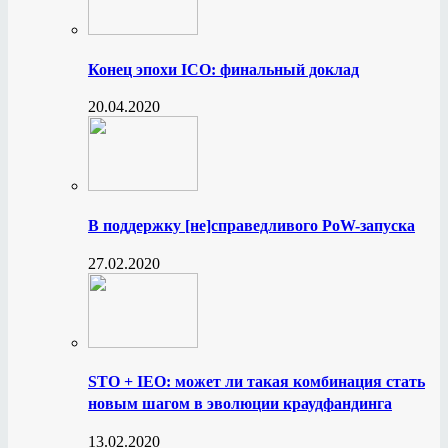
Конец эпохи ICO: финальный доклад
20.04.2020
В поддержку [не]справедливого PoW-запуска
27.02.2020
STO + IEO: может ли такая комбинация стать
новым шагом в эволюции краудфандинга
13.02.2020