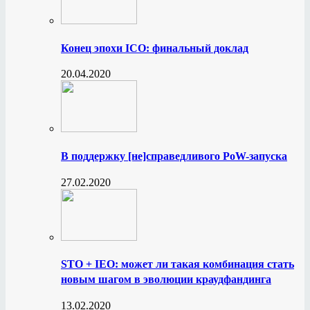
Конец эпохи ICO: финальный доклад
20.04.2020
В поддержку [не]справедливого PoW-запуска
27.02.2020
STO + IEO: может ли такая комбинация стать
новым шагом в эволюции краудфандинга
13.02.2020