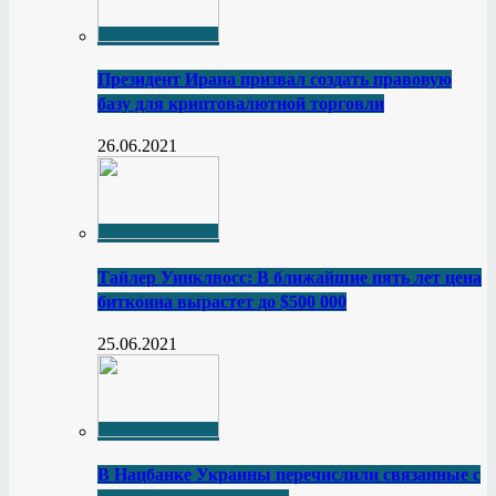
Президент Ирана призвал создать правовую
базу для криптовалютной торговли
26.06.2021
Тайлер Уинклвосс: В ближайшие пять лет цена
биткоина вырастет до $500 000
25.06.2021
В Нацбанке Украины перечислили связанные с