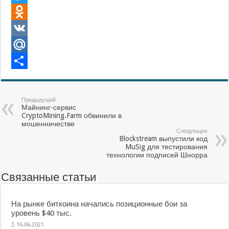
Twitter
Odnoklassniki
VK
Mail.Ru
Отправить
Предыдущий
Майнинг-сервис
CryptoMining.Farm обвинили в
мошенничестве
Следующее
Blockstream выпустили код
MuSig для тестирования
технологии подписей Шнорра
Связанные статьи
На рынке биткоина начались позиционные бои за
уровень $40 тыс.
16.06.2021