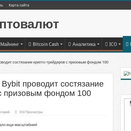
зь
Карта сайта
Майнинг
Bitcoin Cash
Аналитика
ICO
роводит состязание крипто-трейдеров с призовым фондом 100
 Bybit проводит состязание
с призовым фондом 100
нтарий
334 Просмотры
тало еще масштабнее!