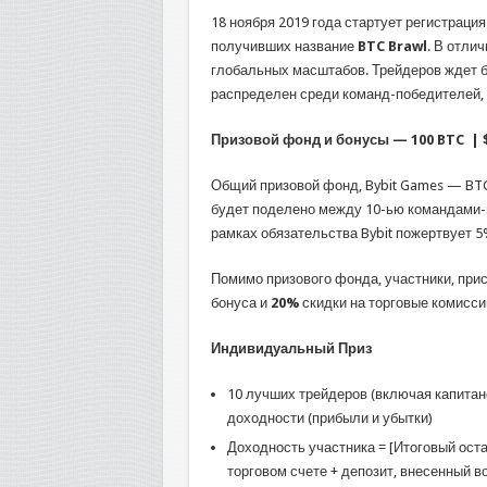
18 ноября 2019 года стартует регистраци
получивших название
BTC Brawl
. В отли
глобальных масштабов. Трейдеров ждет б
распределен среди команд-победителей, 
Призовой фонд и бонусы — 100 BTC | $
Общий призовой фонд, Bybit Games — BTC 
будет поделено между 10-ью командами-
рамках обязательства Bybit пожертвует 5
Помимо призового фонда, участники, при
бонуса и
20%
скидки на торговые комисси
Индивидуальный Приз
10 лучших трейдеров (включая капитан
доходности (прибыли и убытки)
Доходность участника = [Итоговый оста
торговом счете + депозит, внесенный в