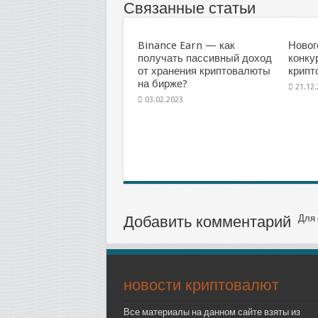
Связанные статьи
Binance Earn — как
Новог
получать пассивный доход
конку
от хранения криптовалюты
крипт
на бирже?
21.12
03.02.2023
Добавить комментарий
Для 
новости криптовалют
Все материалы на данном сайте взяты из