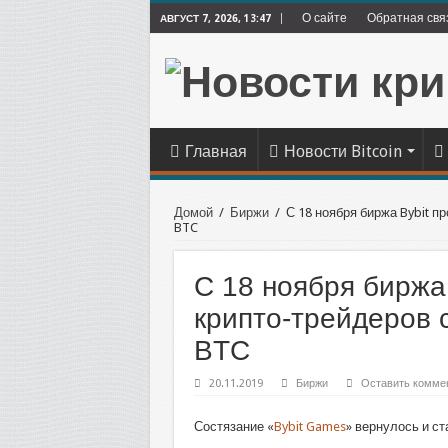
О сайте
Обратная свя
АВГУСТ 7, 2026, 13:47
Главная
Новости Bitcoin
Домой
/
Биржи
/
С 18 ноября биржа Bybit п
BTC
С 18 ноября биржа
крипто-трейдеров 
BTC
20.11.2019
Биржи
Оставить комме
Состязание «
Bybit Games
» вернулось и с