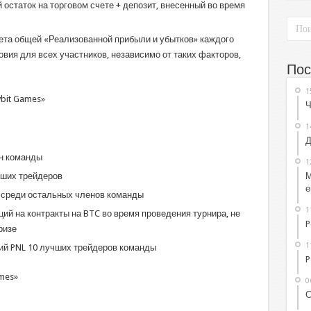
 остаток на торговом счете + депозит, внесенный во время
ета общей «Реализованной прибыли и убытков» каждого
овия для всех участников, независимо от таких факторов,
Пос
1
Ч
1
Д
ан команды
1
М
чших трейдеров
е
 среди остальных членов команды
1
ий на контракты на BTC во время проведения турнира, не
P
ризе
1
ий PNL 10 лучших трейдеров команды
P
0
С