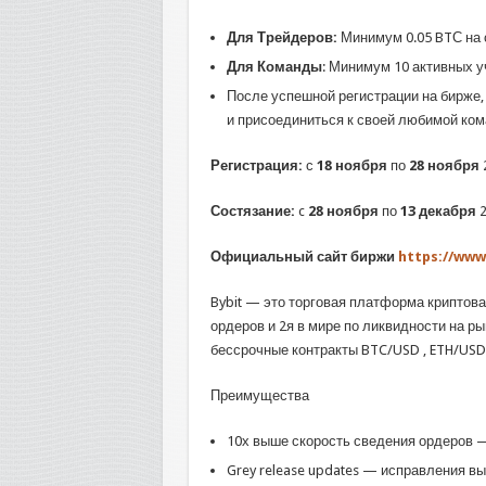
Для Трейдеров:
Минимум 0.05 BTС на 
Для Команды
: Минимум 10 активных у
После успешной регистрации на бирже,
и присоединиться к своей любимой ко
Регистрация:
с
18 ноября
по
28 ноября
Состязание:
c
28 ноября
по
13 декабря
2
Официальный сайт биржи
https://www
Bybit — это торговая платформа криптов
ордеров и 2я в мире по ликвидности на 
бессрочные контракты BTC/USD , ETH/USD
Преимущества
10х выше скорость сведения ордеров​ —
Grey release updates — ​исправления в