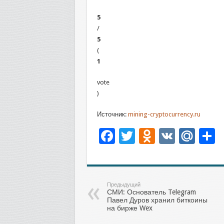
5
/
5
(
1
vote
)
Источник:
mining-cryptocurrency.ru
Facebook
Twitter
Odnoklas
VK
Mai
О
Предыдущий
СМИ: Основатель Telegram
Павел Дуров хранил биткоины
на бирже Wex