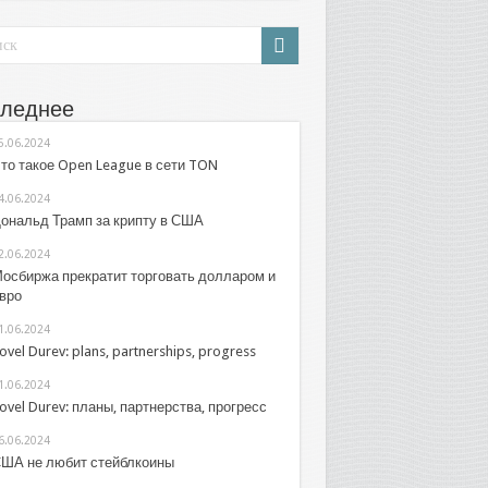
леднее
5.06.2024
то такое Open League в сети TON
4.06.2024
ональд Трамп за крипту в США
2.06.2024
осбиржа прекратит торговать долларом и
вро
1.06.2024
ovel Durev: plans, partnerships, progress
1.06.2024
ovel Durev: планы, партнерства, прогресс
6.06.2024
ША не любит стейблкоины