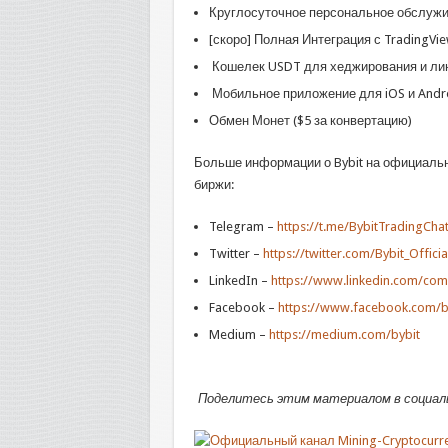
Круглосуточное персональное обслужив
[скоро] Полная Интеграция с TradingVie
Кошелек USDT для хеджирования и ли
Мобильное приложение для iOS и Andr
Обмен Монет ($5 за конвертацию)
Больше информации о Bybit на официаль
биржи:
Telegram –
https://t.me/BybitTradingCha
Twitter –
https://twitter.com/Bybit_Officia
LinkedIn –
https://www.linkedin.com/comp
Facebook –
https://www.facebook.com/by
Medium –
https://medium.com/bybit
Поделитесь этим материалом в социаль