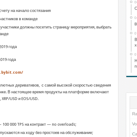
0
О
счету на начало состязания
0
частников в команде
B
 участники должны посетить страницу мероприятия, выбрать
0
манде
В
х
2019 года
0
019 года
Н
п
.bybit.com/
алютных деривативов, с самой высокой скоростью сведения
рынке. В настоящее время продукты на платформе включают
, XRP/USD и EOS/USD.
 100 000 TPS на контракт — no overloads;
ыпускаются на ходу без простоев на обслуживание;