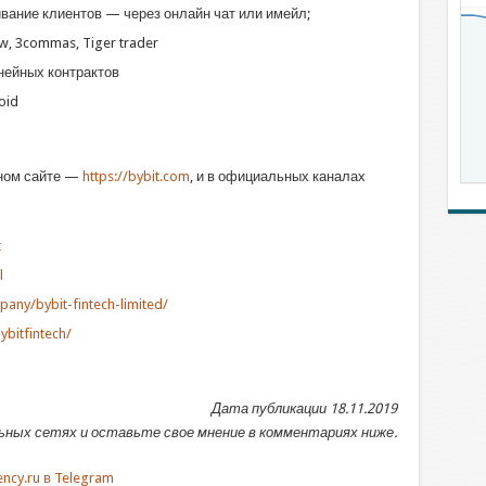
ание клиентов — ​через онлайн чат или имейл;
w, 3commas, Tiger trader
нейных контрактов
oid
ном сайте —
https://bybit.com
, и в официальных каналах
t
l
any/bybit-fintech-limited/
bitfintech/
Дата публикации 18.11.2019
ных сетях и оставьте свое мнение в комментариях ниже.