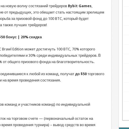
я на новую волну состязаний трейдеров
Bybit Games
,
чие от предыдущих, это обещает стать настоящим зрелищем
орьба за призовой фонд до 100 BTC, который будет
а также лучших трейдеров!
50 бонус | 20% скидка
Brawl Edition может достигнуть 100 BTC, 70% которого
победителями и 30% среди индивидуальных трейдеров. В
% от общего призового фонда на благотворительность.
соединившиеся к любой из команд, получат
до $50
торгового
и на время проведения состязания.
ов команд и участников команд) по индивидуальной
ток на торговом счете — (первоначальный остаток на
о время проведения турнира) – вывод средств во время