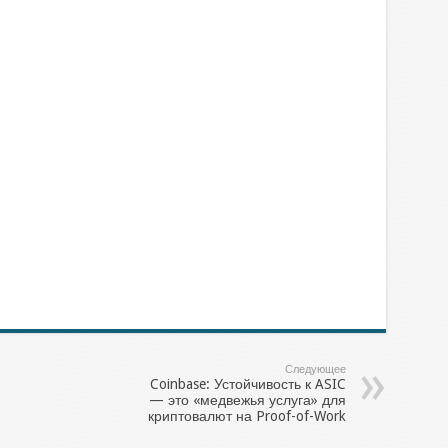
sniki
l.Ru
тправить
Следующее
Coinbase: Устойчивость к ASIC
— это «медвежья услуга» для
криптовалют на Proof-of-Work