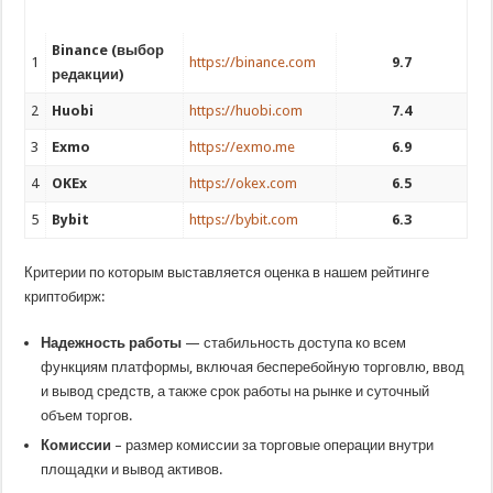
Binance (выбор
1
https://binance.com
9.7
редакции)
2
Huobi
https://huobi.com
7.4
3
Exmo
https://exmo.me
6.9
4
OKEx
https://okex.com
6.5
5
Bybit
https://bybit.com
6.3
Критерии по которым выставляется оценка в нашем рейтинге
криптобирж:
Надежность работы
— стабильность доступа ко всем
функциям платформы, включая бесперебойную торговлю, ввод
и вывод средств, а также срок работы на рынке и суточный
объем торгов.
Комиссии
– размер комиссии за торговые операции внутри
площадки и вывод активов.