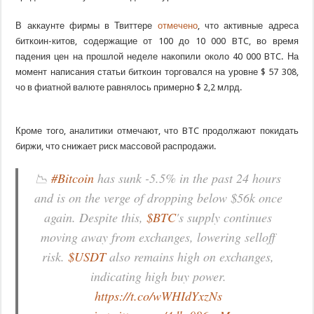
В аккаунте фирмы в Твиттере
отмечено
, что активные адреса
биткоин-китов, содержащие от 100 до 10 000 BTC, во время
падения цен на прошлой неделе накопили около 40 000 BTC. На
момент написания статьи биткоин торговался на уровне $ 57 308,
чо в фиатной валюте равнялось примерно $ 2,2 млрд.
Кроме того, аналитики отмечают, что BTC продолжают покидать
биржи, что снижает риск массовой распродажи.
📉
#Bitcoin
has sunk -5.5% in the past 24 hours
and is on the verge of dropping below $56k once
again. Despite this,
$BTC
's supply continues
moving away from exchanges, lowering selloff
risk.
$USDT
also remains high on exchanges,
indicating high buy power.
https://t.co/wWHIdYxzNs