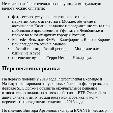
Не считая наиболее очевидных покупок, за виртуальную
валюту можно оплатить:
фотосессию, услуги консалтингового или
маркетингового агентства в Москве, обучение в
автошколе в Казани, создание и продвижение сайта или
мобильного приложения в Уфе, тату в Челябинске и
прочее во многих других городах России;
Mersedes-Benz или BMW в Калифорнии, Rolex в Европе
или арендовать офис в Майами;
тайский или индийский ресторан в Монреале или
блины на Арубе;
посещение вулкана Серро Негро в Никарагуа.
Перспективы рынка
На первую половину 2019 года Intercontinental Exchange и
Nasdaq запланировали запуск новых биткоин-фьючерсов, а в
феврале SEC должна объявить окончательное решение
относительно поданных заявок на биткоин-ETF. Эти события
дадут сильный импульс для роста крипторынка и могут
переломить нисходящую тенденцию 2018 года.
По мнению Виктора Аргонова, эксперта EXANTE, несмотря