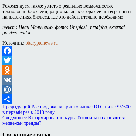
Рекомендуем также узнать о реальных возможностях
технологии блокчейн, рациональных сферах ее интеграции и
направлениях бизнеса, где это действительно необходимо.
текст: Иван Маличенко, фото: Unsplash, nxtalpha, external-
preview.redd.it
Источник:
bitcryptonews.ru
Facebook
Twitter
Odnoklassniki
VK
Mail.Ru
Предыдущий
Распродажа на крипторынке: BTC ниже $5’600
Отправить
в первый раз в 2018 году
Следующее
В формировании курса биткоина сохраняются
медвежьи тренды?
Связанные статьи