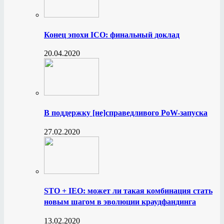
Конец эпохи ICO: финальный доклад
20.04.2020
В поддержку [не]справедливого PoW-запуска
27.02.2020
STO + IEO: может ли такая комбинация стать
новым шагом в эволюции краудфандинга
13.02.2020