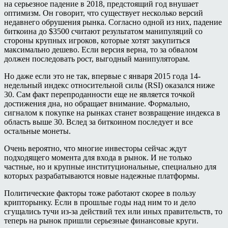
на серьезное падение в 2018, предстоящий год внушает
оптимизм. Он говорит, что существует несколько версий
недавнего обрушения рынка. Согласно одной из них, падение
биткоина до $3500 считают результатом манипуляций со
стороны крупных игроков, которые хотят закупиться
максимально дешево. Если версия верна, то за обвалом
должен последовать рост, выгодный манипуляторам.
Но даже если это не так, впервые с января 2015 года 14-
недельный индекс относительной силы (RSI) оказался ниже
30. Сам факт перепроданности еще не является точкой
достижения дна, но обращает внимание. Формально,
сигналом к покупке на рынках станет возвращение индекса в
область выше 30. Вслед за биткоином последует и все
остальные монеты.
Очень вероятно, что многие инвесторы сейчас ждут
подходящего момента для входа в рынок. И не только
частные, но и крупные институциональные, специально для
которых разрабатываются новые надежные платформы.
Политические факторы тоже работают скорее в пользу
крипторынку. Если в прошлые годы над ним то и дело
сгущались тучи из-за действий тех или иных правительств, то
теперь на рынок пришли серьезные финансовые круги.