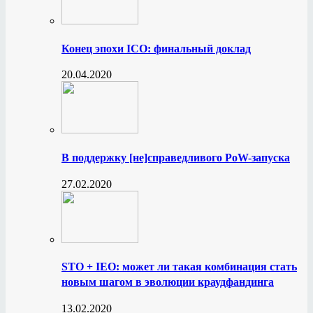
Конец эпохи ICO: финальный доклад
20.04.2020
В поддержку [не]справедливого PoW-запуска
27.02.2020
STO + IEO: может ли такая комбинация стать
новым шагом в эволюции краудфандинга
13.02.2020