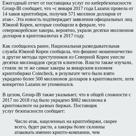
Ежегодный отчет от поставщика услуг по кибербезопасности
Group-IB сообщает, что «с января 2017 года Lazarus провела от
14 хаков криптобирж, получив 571 миллион долларов от
атак». Эта новость подтверждает заявления официальных лиц
Южной Кореи, которые сообщили в феврале, что
северокорейские хакеры, вероятно, украли десятки миллионов
долларов в криптовалютах в 2017 году.
Как сообщалось ранее, Национальная разведывательная
служба Южной Кореи сообщила, что фишинг-мошенничество
и другие методы преступников из Северной Кореи унесли
десятки миллиардов средств клиентов. Власти также изучали,
стояли ли те же самые хакеры за январским взломом
криптобиржи Coincheck, в результате чего было взято
украдено более 500 миллионов долларов в криптовалюте, хотя
конкретно Lazarus не упоминался.
В целом, Group-IB также указывает, что в общей сложности с
2017 по 2018 год было украдено $882 миллиона в
криптовалюте на разных биржах. Поставщик
услуг безопасности сообщает:
Число атак, нацеленных на криптобиржи, скорее
всего, будет расти, а хакеры более склонны
атаковать именно крипто-компании, чем