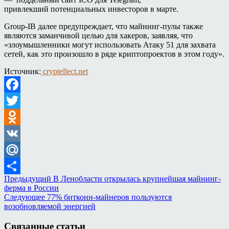
привлекший потенциальных инвесторов в марте.
Group-IB далее предупреждает, что майнинг-пулы также
являются заманчивой целью для хакеров, заявляя, что
«злоумышленники могут использовать Атаку 51 для захвата
сетей, как это произошло в ряде криптопроектов в этом году».
Источник:
cryptellect.net
Facebook
Twitter
Odnoklassniki
VK
Mail.Ru
Предыдущий
В Ленобласти открылась крупнейшая майнинг-
Отправить
ферма в России
Следующее
77% биткоин-майнеров пользуются
возобновляемой энергией
Связанные статьи