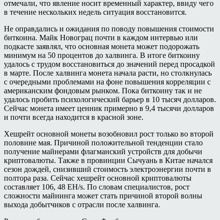
отмечали, что явление носит временный характер, ввиду чего
в течение нескольких недель ситуация восстановится.
Не оправдались и ожидания по поводу повышения стоимости
биткоина. Майк Новограц почти в каждом интервью или
подкасте заявлял, что основная монета может подорожать
минимум на 50 процентов до халвинга. В итоге биткоину
удалось с трудом восстановиться до значений перед просадкой
в марте. После халвинга монета начала расти, но столкнулась
с очередными проблемами на фоне повышения корреляции с
американским фондовым рынком. Пока биткоину так и не
удалось пробить психологический барьер в 10 тысяч долларов.
Сейчас монета имеет ценник примерно в 9,4 тысячи долларов
и почти всегда находится в красной зоне.
Хешрейт основной монеты возобновил рост только во второй
половине мая. Причиной положительной тенденции стало
получение майнерами флагманский устройств для добычи
криптовалюты. Также в провинции Сычуань в Китае начался
сезон дождей, снизивший стоимость электроэнергии почти в
полтора раза. Сейчас хешрейт основной криптовалюты
составляет 106, 48 EH/s. По словам специалистов, рост
сложности майнинга может стать причиной второй волны
выхода добытчиков с отрасли после халвинга.