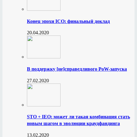
Конец эпохи ICO: финальный доклад
20.04.2020
В поддержку [не]справедливого PoW-запуска
27.02.2020
STO + IEO: может ли такая комбинация стать
новым шагом в эволюции краудфандинга
13.02.2020