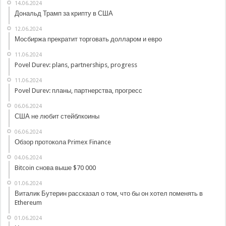
14.06.2024
Дональд Трамп за крипту в США
12.06.2024
Мосбиржа прекратит торговать долларом и евро
11.06.2024
Povel Durev: plans, partnerships, progress
11.06.2024
Povel Durev: планы, партнерства, прогресс
06.06.2024
США не любит стейблкоины
06.06.2024
Обзор протокола Primex Finance
04.06.2024
Bitcoin снова выше $70 000
01.06.2024
Виталик Бутерин рассказал о том, что бы он хотел поменять в
Ethereum
01.06.2024