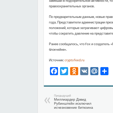
замешан в подозрительной активности, т
правоохранительных органов.
По предварительным данным, новые прави
года. Представители администрации прези
положений, которые затрагивают цифровы
чтобы сократить давление на представит
Ранее сообщалось, что Foх и создатель «
блокчейне».
Источник:
cryptofeed.ru
Facebook
Twitter
Odnoklas
VK
Mai
О
Предыдущий
Миллиардер Дэвид
Рубинштейн исключил
исчезновение биткоина