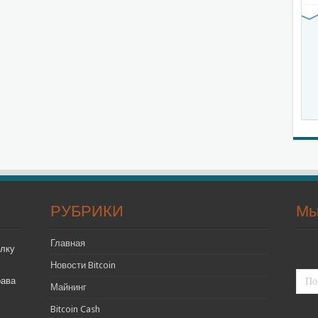
РУБРИКИ
Мы
Главная
лку
Новости Bitcoin
рава
Майнинг
Bitcoin Cash