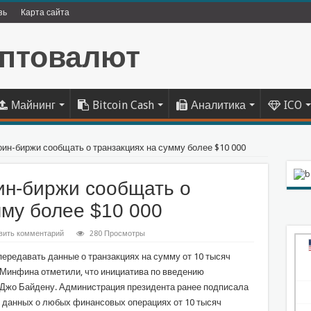
зь
Карта сайта
Майнинг
Bitcoin Cash
Аналитика
ICO
ин-биржи сообщать о транзакциях на сумму более $10 000
ин-биржи сообщать о
мму более $10 000
вить комментарий
280 Просмотры
ередавать данные о транзакциях на сумму от 10 тысяч
Минфина отметили, что инициатива по введению
Джо Байдену. Администрация президента ранее подписала
 данных о любых финансовых операциях от 10 тысяч