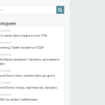
леднее
5.06.2024
то такое Open League в сети TON
4.06.2024
ональд Трамп за крипту в США
2.06.2024
осбиржа прекратит торговать долларом и
вро
1.06.2024
ovel Durev: plans, partnerships, progress
1.06.2024
ovel Durev: планы, партнерства, прогресс
6.06.2024
ША не любит стейблкоины