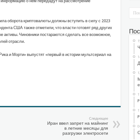
о информацию о нем передадут на рассмотрение
ла оборота криптовалюты должны вступить в силу с 2023
дента США также отметили, что власти готовят ряд других
Пос
е активы. Чиновники постараются сделать все возможное,
1
елей отрасли.
Ч
Рика и Морти» выпустят «первый в истории мультсериал на
1
Д
1
М
sniki
l.Ru
тправить
е
1
P
1
P
Следующее
Иран ввел запрет на майнинг
0
в летние месяцы для
С
разгрузки электросети