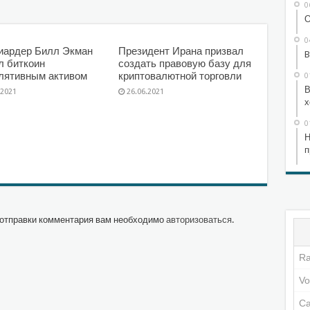
0
О
0
иардер Билл Экман
Президент Ирана призвал
B
л биткоин
создать правовую базу для
лятивным активом
криптовалютной торговли
0
В
.2021
26.06.2021
х
0
Н
п
отправки комментария вам необходимо
авторизоваться
.