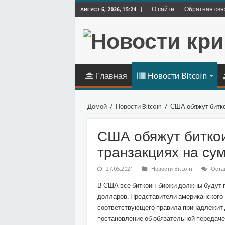
О сайте
Обратная свя
АВГУСТ 6, 2026, 15:24
Главная
Новости Bitcoin
Домой
/
Новости Bitcoin
/
США обяжут битко
США обяжут битко
транзакциях на су
27.05.2021
Новости Bitcoin
Оста
В США все биткоин-биржи должны будут п
долларов. Представители американского 
соответствующего правила принадлежит 
постановление об обязательной передаче