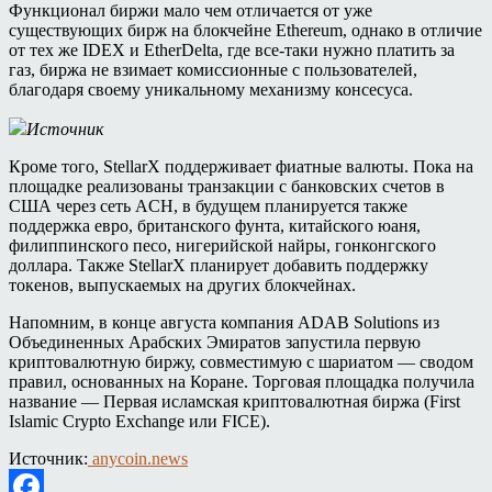
Функционал биржи мало чем отличается от уже
существующих бирж на блокчейне Ethereum, однако в отличие
от тех же IDEX и EtherDelta, где все-таки нужно платить за
газ, биржа не взимает комиссионные с пользователей,
благодаря своему уникальному механизму консесуса.
Источник
Кроме того, StellarX поддерживает фиатные валюты. Пока на
площадке реализованы транзакции с банковских счетов в
США через сеть ACH, в будущем планируется также
поддержка евро, британского фунта, китайского юаня,
филиппинского песо, нигерийской найры, гонконгского
доллара. Также StellarX планирует добавить поддержку
токенов, выпускаемых на других блокчейнах.
Напомним, в конце августа компания ADAB Solutions из
Объединенных Арабских Эмиратов запустила первую
криптовалютную биржу, совместимую с шариатом — сводом
правил, основанных на Коране. Торговая площадка получила
название — Первая исламская криптовалютная биржа (First
Islamic Crypto Exchange или FICE).
Источник:
anycoin.news