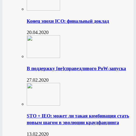
Конец эпохи ICO: финальный доклад
20.04.2020
В поддержку [не]справедливого PoW-запуска
27.02.2020
STO + IEO: может ли такая комбинация стать
новым шагом в эволюции краудфандинга
13.02.2020