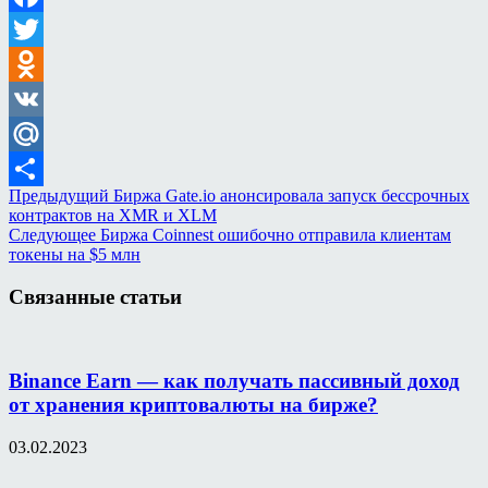
Facebook
Twitter
Odnoklassniki
VK
Mail.Ru
Предыдущий
Биржа Gate.io анонсировала запуск бессрочных
Отправить
контрактов на XMR и XLM
Следующее
Биржа Coinnest ошибочно отправила клиентам
токены на $5 млн
Связанные статьи
Binance Earn — как получать пассивный доход
от хранения криптовалюты на бирже?
03.02.2023