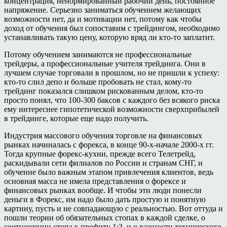
концентрация, ненормированный рабочий день, постоянное
напряжение. Серьезно заниматься обучением желающих
возможности нет, да и мотивации нет, потому как чтобы
доход от обучения был сопоставим с трейдингом, необходимо
устанавливать такую цену, которую вряд ли кто-то заплатит.
Потому обучением занимаются не профессиональные
трейдеры, а профессиональные учителя трейдинга. Они в
лучшем случае торговали в прошлом, но не пришли к успеху:
кто-то слил депо и больше пробовать не стал, кому-то
трейдинг показался слишком рискованным делом, кто-то
просто понял, что 100-300 баксов с каждого без всякого риска
ему интереснее гипотетической возможности сверхприбылей
в трейдинге, которые еще надо получить.
Индустрия массового обучения торговле на финансовых
рынках начиналась с форекса, в конце 90-х-начале 2000-х гг.
Тогда крупные форекс-кухни, прежде всего Телетрейд,
раскидывали сети филиалов по России и странам СНГ, и
обучение было важным этапом привлечения клиентов, ведь
основная масса не имела представления о форексе и
финансовых рынках вообще. И чтобы эти люди понесли
деньги в Форекс, им надо было дать простую и понятную
картину, пусть и не совпадающую с реальностью. Вот оттуда и
пошли теории об обязательных стопах в каждой сделке, о
соотношении стопа к профиту 1:3, и о важности технического