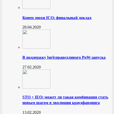
Конец эпохи ICO: финальный доклад
20.04.2020
В поддержку [не]справедливого PoW-запуска
27.02.2020
STO + IEO: может ли такая комбинация стать
новым шагом в эволюции краудфандинга
13.02.2020