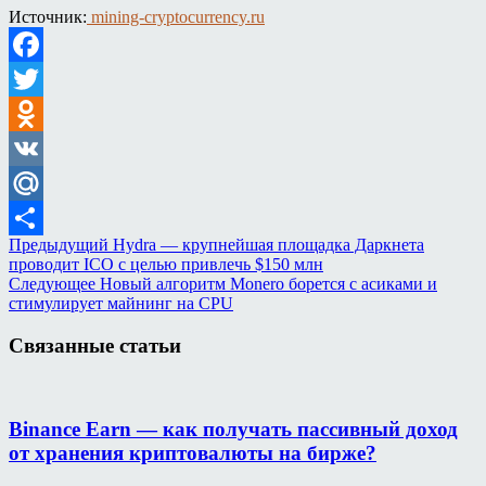
Источник:
mining-cryptocurrency.ru
Facebook
Twitter
Odnoklassniki
VK
Mail.Ru
Предыдущий
Hydra — крупнейшая площадка Даркнета
Отправить
проводит ICO с целью привлечь $150 млн
Следующее
Новый алгоритм Monero борется с асиками и
стимулирует майнинг на CPU
Связанные статьи
Binance Earn — как получать пассивный доход
от хранения криптовалюты на бирже?