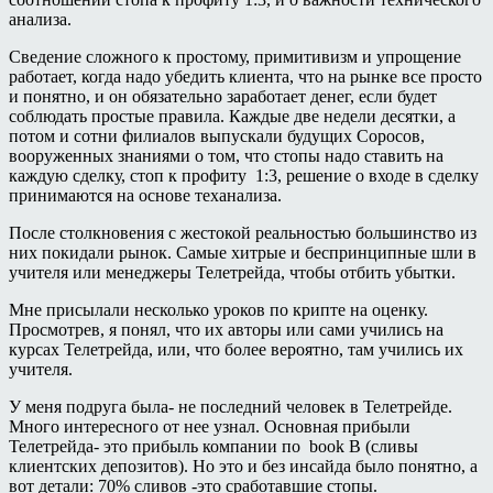
анализа.
Сведение сложного к простому, примитивизм и упрощение
работает, когда надо убедить клиента, что на рынке все просто
и понятно, и он обязательно заработает денег, если будет
соблюдать простые правила. Каждые две недели десятки, а
потом и сотни филиалов выпускали будущих Соросов,
вооруженных знаниями о том, что стопы надо ставить на
каждую сделку, стоп к профиту 1:3, решение о входе в сделку
принимаются на основе теханализа.
После столкновения с жестокой реальностью большинство из
них покидали рынок. Самые хитрые и беспринципные шли в
учителя или менеджеры Телетрейда, чтобы отбить убытки.
Мне присылали несколько уроков по крипте на оценку.
Просмотрев, я понял, что их авторы или сами учились на
курсах Телетрейда, или, что более вероятно, там учились их
учителя.
У меня подруга была- не последний человек в Телетрейде.
Много интересного от нее узнал. Основная прибыли
Телетрейда- это прибыль компании по book B (сливы
клиентских депозитов). Но это и без инсайда было понятно, а
вот детали: 70% сливов -это сработавшие стопы.