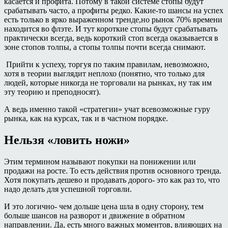
касается и профита. Потому в такой системе стопы будут
срабатывать часто, а профиты редко. Какие-то шансы на успех
есть только в ярко выраженном тренде,но рынок 70% времени
находится во флэте. И тут короткие стопы будут срабатывать
практически всегда, ведь короткий стоп всегда оказывается в
зоне стопов толпы, а стопы толпы почти всегда снимают.
Прийти к успеху, торгуя по таким правилам, невозможно,
хотя в теории выглядит неплохо (понятно, что только для
людей, которые никогда не торговали на рынках, ну так им
эту теорию и преподносят).
А ведь именно такой «стратегии» учат всевозможные гуру
рынка, как на курсах, так и в частном порядке.
Нельзя «ловить ножи»
Этим термином называют покупки на понижении или
продажи на росте. То есть действия против основного тренда.
Хотя покупать дешево и продавать дорого- это как раз то, что
надо делать для успешной торговли.
И это логично- чем дольше цена шла в одну сторону, тем
больше шансов на разворот и движение в обратном
направлении. Да, есть много важных моментов, влияющих на