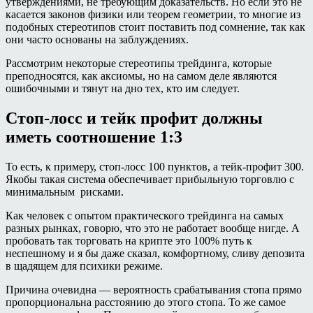
утверждениями, не требующим доказательств. Но если это не
касается законов физики или теорем геометрии, то многие из
подобных стереотипов стоит поставить под сомнение, так как
они часто основаны на заблуждениях.
Рассмотрим некоторые стереотипы трейдинга, которые
преподносятся, как аксиомы, но на самом деле являются
ошибочными и тянут на дно тех, кто им следует.
Стоп-лосс и тейк профит должны
иметь соотношение 1:3
То есть, к примеру, стоп-лосс 100 пунктов, а тейк-профит 300.
Якобы такая система обеспечивает прибыльную торговлю с
минимальным рисками.
Как человек с опытом практического трейдинга на самых
разных рынках, говорю, что это не работает вообще нигде. А
пробовать так торговать на крипте это 100% путь к
неспешному и я бы даже сказал, комфортному, сливу депозита
в щадящем для психики режиме.
Причина очевидна — вероятность срабатывания стопа прямо
пропорциональна расстоянию до этого стопа. То же самое