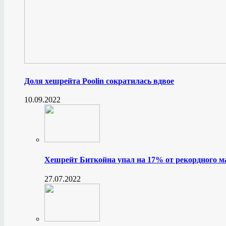
Доля хешрейта Poolin сократилась вдвое
10.09.2022
Хешрейт Биткойна упал на 17% от рекордного 
27.07.2022