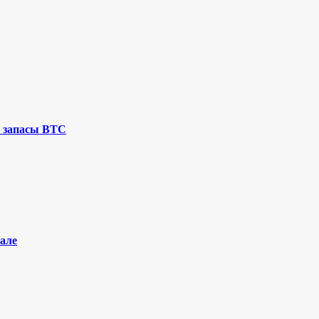
 запасы BTC
але