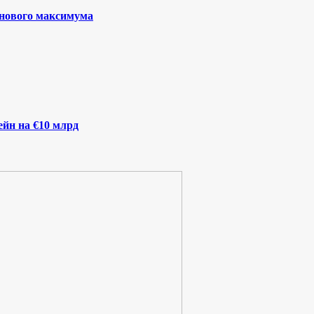
 нового максимума
йн на €10 млрд