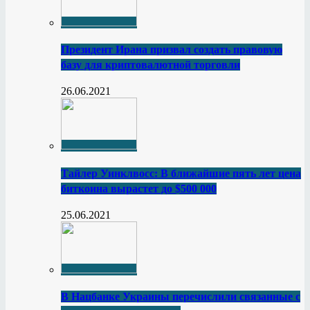
Президент Ирана призвал создать правовую
базу для криптовалютной торговли
26.06.2021
Тайлер Уинклвосс: В ближайшие пять лет цена
биткоина вырастет до $500 000
25.06.2021
В Нацбанке Украины перечислили связанные с