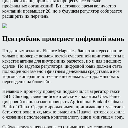
цифровой юань, привлекая к процессу все больше
профильных организаций. В настоящее время количество
компаний превышает 20, но в будущем регулятор собирается
расширить их перечень.
Центробанк проверяет цифровой юань
По данным издания Finance Magnates, банк заинтересован не
только в проверке возможностей суверенной криптовалюты в
качестве актива для внутренних расчетов, но и для внешних
сделок. По задумке регулятора, цифровой юань должен стать
полноценной заменой фиатным денежным средствам, а все
торговые операции в течение нескольких лет должны быть
переведены на блокчейн.
Недавно к процессу проверки подключился агрегатор такси
DiDi Chuxing, являющийся китайским аналогом Uber. Ранее
цифровой юань начали проверять Agricultural Bank of China и
Bank of China. Среди мировых имен, принимающих участие в
бета-тестированиях, можно выделить Huawei, которая заявила
о желании использовать криптовалюту еще в минувшем году.
Сейчас ведутся переговоры со стриминговым сервисом