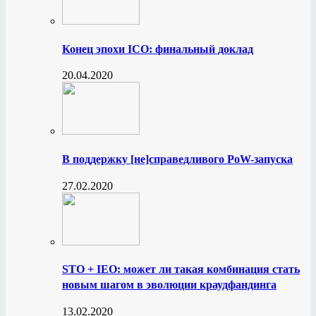
Конец эпохи ICO: финальный доклад
20.04.2020
В поддержку [не]справедливого PoW-запуска
27.02.2020
STO + IEO: может ли такая комбинация стать
новым шагом в эволюции краудфандинга
13.02.2020