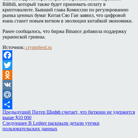
Bilibili, который также будет принимать оплату в
криптовалюте. Бывший глава Комиссии по регулированию
рынка ценных бумаг Китая Сяо Ган заявил, что цифровой
юань станет новым витком в эволюции китайкой экономики.
Ранее сообщалось, что биржа Binance добавила поддержку
украинской гривны.
Источник:
cryptofeed.ru
Facebook
Twitter
Odnoklassniki
VK
Mail.Ru
Предыдущий
Питер Шифф считает, что биткоин не удержится
Отправить
выше $10 000
Следующее
В Ledger раскрыли детали утечки
пользовательских данных