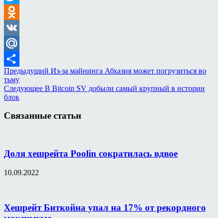
Twitter
Odnoklassniki
VK
Mail.Ru
Предыдущий
Из-за майнинга Абхазия может погрузиться во
Отправить
тьму
Следующее
В Bitcoin SV добыли самый крупный в истории
блок
Связанные статьи
Доля хешрейта Poolin сократилась вдвое
10.09.2022
Хешрейт Биткойна упал на 17% от рекордного