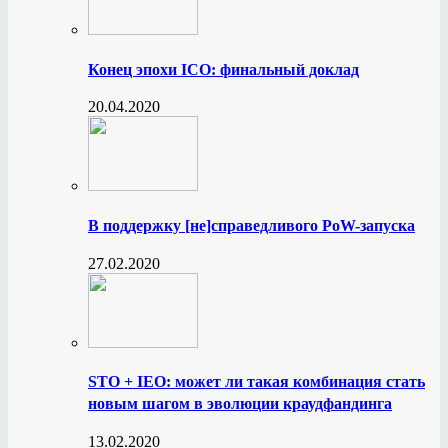
Конец эпохи ICO: финальный доклад
20.04.2020
В поддержку [не]справедливого PoW-запуска
27.02.2020
STO + IEO: может ли такая комбинация стать
новым шагом в эволюции краудфандинга
13.02.2020