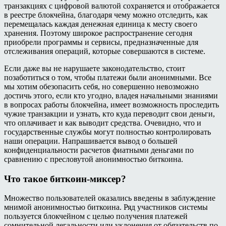
транзакциях с цифровой валютой сохраняется и отображается
в реестре блокчейна, благодаря чему можно отследить, как
перемещалась каждая денежная единица к месту своего
хранения. Поэтому широкое распространение сегодня
приобрели программы и сервисы, предназначенные для
отслеживания операций, которые совершаются в системе.
Если даже вы не нарушаете законодательство, стоит
позаботиться о том, чтобы платежи были анонимными. Все
мы хотим обезопасить себя, но совершенно невозможно
достичь этого, если кто угодно, владея начальными знаниями
в вопросах работы блокчейна, имеет возможность проследить
чужие транзакции и узнать, кто куда переводит свои деньги,
что оплачивает и как выводит средства. Очевидно, что и
государственные службы могут полностью контролировать
наши операции. Напрашивается вывод о большей
конфиденциальности расчетов фиатными деньгами по
сравнению с пресловутой анонимностью биткоина.
Что такое биткоин-миксер?
Множество пользователей оказались введены в заблуждение
мнимой анонимностью биткоина. Ряд участников системы
пользуется блокчейном с целью получения платежей
сомнительной легальности или уклонения от обязательств по