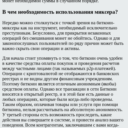
монет необходимой суммы в случайном порядке.
В чем необходимость использования миксера?
Нередко можно столкнуться с точкой зрения на биткоин-
миксеры как на инструмент, необходимый исключительно
преступникам. Безусловно, для прикрытия незаконных
операций без смешивания монет не обойтись. Однако и для
законопослушных пользователей по ряду причин может быть
важно скрыть свои операции и активы.
Для начала стоит упомянуть о том, что биткоин очень удобен
в качестве средства оплаты покупок и проведения расчетов
между частными лицами (так называемых p2p-платежей).
Операции с криптовалютой не отображаются в банковских
реестрах и не видны другим финансовым учреждениям.
Поэтому биткоин является отличным анонимным (якобы)
средством оплаты. Однако все транзакции в сети Биткоин
вносятся в открытый реестр, и в этой базе есть данные о
любых операциях, которые были когда-либо проведены.
Таким образом, оплачивая товары или услуги при помощи
биткоина, нельзя рассчитывать на абсолютную анонимность.
У третьей стороны есть возможность проследить, какие
действия вы совершаете в системе, и провести анализ вашего
поведения. Всем контрагентам, заключавшим с вами когда-