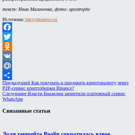
текст: Иван Маличенко, фото: apostrophe
Источник:
bitcryptonews.ru
Facebook
Twitter
Odnoklassniki
VK
Mail.Ru
Предыдущий
Как покупать и продавать криптовалюту через
Отправить
P2P-сервис криптобиржи Binance?
Следующее
Власти Бразилии запретили платежный сервис
WhatsApp
Связанные статьи
Доля хешрейта Poolin сократилась вдвое