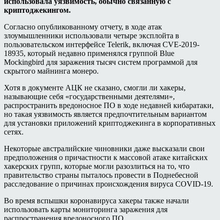
использовала уязвимость, обычно связанную с
криптоджекингом.
Согласно опубликованному отчету, в ходе атак
злоумышленники использовали четыре эксплойта в
пользовательском интерфейсе Telerik, включая CVE-2019-
18935, который недавно применялся группой Blue
Mockingbird для заражения тысяч систем программой для
скрытого майнинга монеро.
Хотя в документе АЦК не сказано, смогли ли хакеры,
называющие себя «государственными деятелями»,
распространить вредоносное ПО в ходе недавней кибаратаки,
но такая уязвимость является предпочтительным вариантом
для установки приложений криптоджекинга в корпоративных
сетях.
Некоторые австралийские чиновники даже высказали свои
предположения о причастности к массовой атаке китайских
хакерских групп, которые могли разозлиться на то, что
правительство страны пыталось провести в Поднебесной
расследование о причинах происхождения вируса COVID-19.
Во время вспышки коронавируса хакеры также начали
использовать карты мониторинга заражения для
распространения вредоносного ПО.