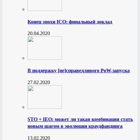
Конец эпохи ICO: финальный доклад
20.04.2020
В поддержку [не]справедливого PoW-запуска
27.02.2020
STO + IEO: может ли такая комбинация стать
новым шагом в эволюции краудфандинга
13.02.2020