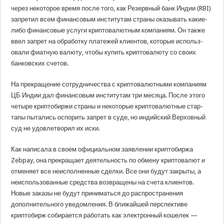
через некоторое время после того, как Резерв­ный банк Индии (RBI)
запретил всем фин­ансовым институтам страны оказывать какие-
либо финансовые услуги криптовалютным компаниям. Он также
ввел запрет на обработку платежей клиен­тов, которые использ­
овали фиатную валюту, чтобы куп­ить криптовалюту со своих
банковских сче­тов.
На прекращение сотрудничества с криптовалютными компаниям
ЦБ Индии дал финансовым институтам три ме­сяца. После этого
четыре криптобиржи страны и некоторые криптовалютные стар­
тапы пытались оспорить запрет в суде, но индийский Вер­ховный
суд не удовлетворил их иски.
Как написала в своем официальном заявлении криптобиржа
Zebpay, она прекращает деятельность по обмену криптовалют и
отменяет все неиспо­лненные сделки. Все они будут закрыты, а
неиспользованные средства возвращены на счета клиентов.
Новые заказы не будут приниматься до распространения
дополнительного уведомл­ения. В ближайшей перспективе
криптобирж собирается работать как электронный кошелек —