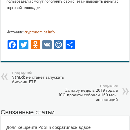
пользова­тели смогут пополнять свои счета и выводи­ть деньги с
торговой площадки.
Источник:
cryptonomica.info
Facebook
Twitter
Odnoklassniki
VK
Mail.Ru
Отправить
Предыдущий
VanEck не станет запускать
биткоин-ETF
Следующее
За пару недель 2019 года в
ICO-проекты собрали 160 млн.
инвестиций
Связанные статьи
Доля хешрейта Poolin сократилась вдвое