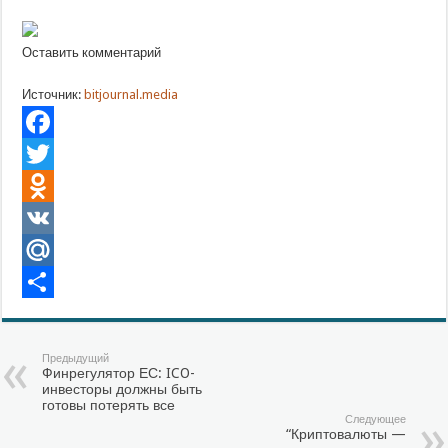
Оставить комментарий
Источник:
bitjournal.media
Facebook
Twitter
Odnoklassniki
VK
Mail.Ru
Отправить
Предыдущий
Финрегулятор ЕС: ICO-
инвесторы должны быть
готовы потерять все
Следующее
“Криптовалюты —