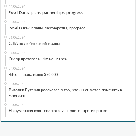
11.06.2024
Povel Durev: plans, partnerships, progress
11.06.2024
Povel Durev: планы, партнерства, прогресс
06.06.2024
США не любит стейблкоины
06.06.2024
Обзор протокола Primex Finance
04.06.2024
Bitcoin снова выше $70 000
01.06.2024
Виталик Бутерин рассказал о том, что бы он хотел поменять в
Ethereum
01.06.2024
Нашумевшая криптовалюта NOT растет против рынка