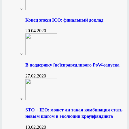
Конец эпохи ICO: финальный доклад
20.04.2020
В поддержку [не]справедливого PoW-запуска
27.02.2020
STO + IEO: может ли такая комбинация стать
новым шагом в эволюции краудфандинга
13.02.2020