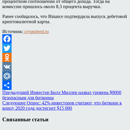
процентном соотношении от общего дохода. Тогда на
комиссии пришлось около 8,3 процента выручки.
Ранее сообщалось, что Binance подтвердила выпуск дебетовой
криптовалютной карты.
Источник:
cryptofeed.ru
Facebook
Twitter
Odnoklassniki
VK
Mail.Ru
Предыдущий
Инвестор Билл Миллер назвал уровень $9000
Отправить
безопасным для биткоина
Следующее
Опрос: 42% инвесторов считают, что биткоин к
концу 2020 года достигнет $15 000
Связанные статьи