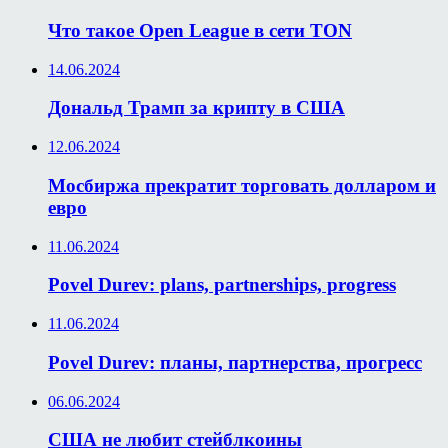
Что такое Open League в сети TON
14.06.2024
Дональд Трамп за крипту в США
12.06.2024
Мосбиржа прекратит торговать долларом и
евро
11.06.2024
Povel Durev: plans, partnerships, progress
11.06.2024
Povel Durev: планы, партнерства, прогресс
06.06.2024
США не любит стейблкоины