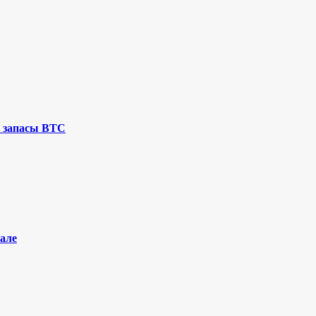
 запасы BTC
але