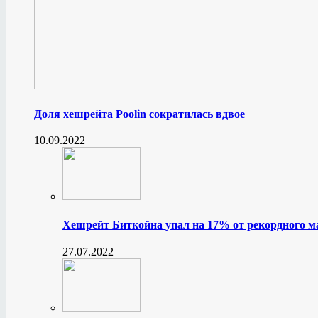
Доля хешрейта Poolin сократилась вдвое
10.09.2022
Хешрейт Биткойна упал на 17% от рекордного 
27.07.2022