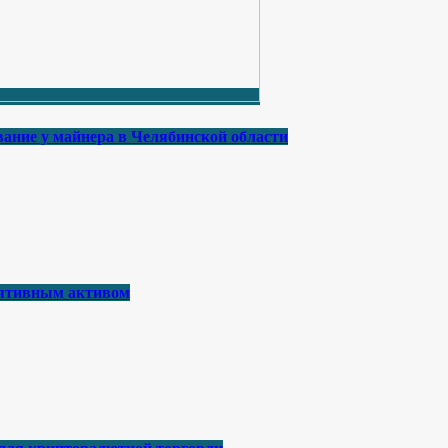
ание у майнера в Челябинской области
лятивным активом