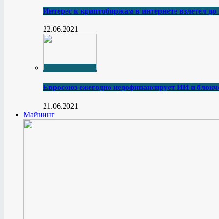
Интерес к криптобиржам в интернете взлетел до
22.06.2021
Евросоюз ежегодно недофинансирует ИИ и блокче
21.06.2021
Майнинг