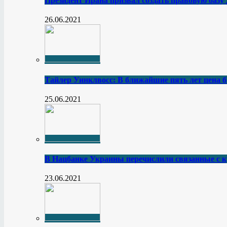
Президент Ирана призвал создать правовую базу
26.06.2021
Тайлер Уинклвосс: В ближайшие пять лет цена б
25.06.2021
В Нацбанке Украины перечислили связанные с 
23.06.2021