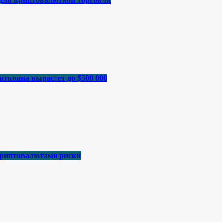
 для криптовалютной торговли
иткоина вырастет до $500 000
криптовалютами риски