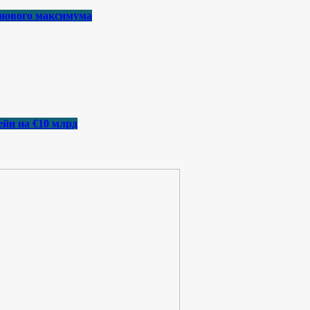
 нового максимума
йн на €10 млрд