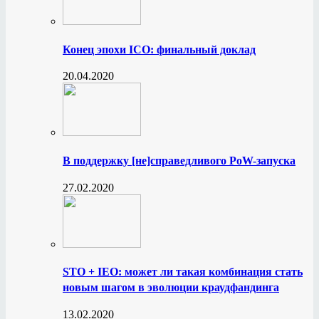
Конец эпохи ICO: финальный доклад
20.04.2020
В поддержку [не]справедливого PoW-запуска
27.02.2020
STO + IEO: может ли такая комбинация стать
новым шагом в эволюции краудфандинга
13.02.2020