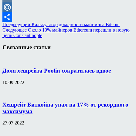
VK
Mail.Ru
Предыдущий
Калькулятор доходности майнинга Bitcoin
Отправить
Следующее
Около 10% майнеров Ethereum перешли в новую
цепь Constantinople
Связанные статьи
Доля хешрейта Poolin сократилась вдвое
10.09.2022
Хешрейт Биткойна упал на 17% от рекордного
максимума
27.07.2022