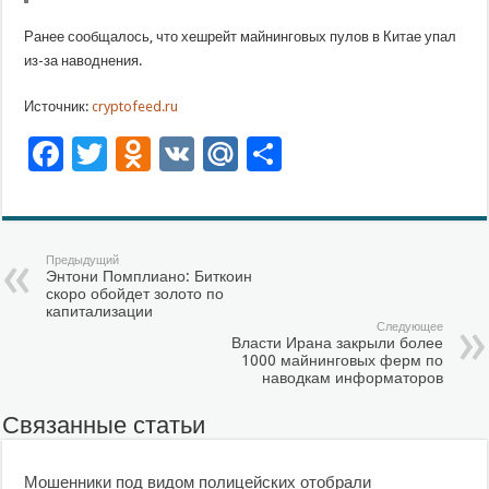
Ранее сообщалось, что хешрейт майнинговых пулов в Китае упал
из-за наводнения.
Источник:
cryptofeed.ru
Facebook
Twitter
Odnoklassniki
VK
Mail.Ru
Отправить
Предыдущий
Энтони Помплиано: Биткоин
скоро обойдет золото по
капитализации
Следующее
Власти Ирана закрыли более
1000 майнинговых ферм по
наводкам информаторов
Связанные статьи
Мошенники под видом полицейских отобрали