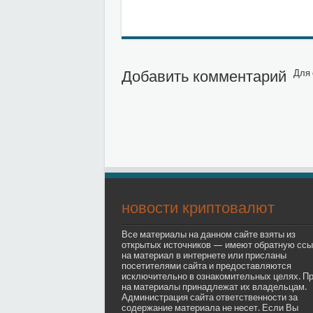
Добавить комментарий
Для 
новости криптовалют
Все материалы на данном сайте взяты из
открытых источников — имеют обратную ссы
на материал в интернете или присланы
посетителями сайта и предоставляются
исключительно в ознакомительных целях. П
на материалы принадлежат их владельцам.
Администрация сайта ответственности за
содержание материала не несет. Если Вы