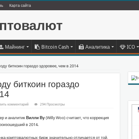
зь
Карта сайта
Майнинг
Bitcoin Cash
Аналитика
ICO
году биткоин гораздо здоровее, чем в 2014
оду биткоин гораздо
014
вить комментарий
294 Просмотры
ер и аналитик
Вилли Ву
(Willy Woo) считает, что коррекция
произошедший в 2014.
нка криптовалютных бирж значительно отличается от той,