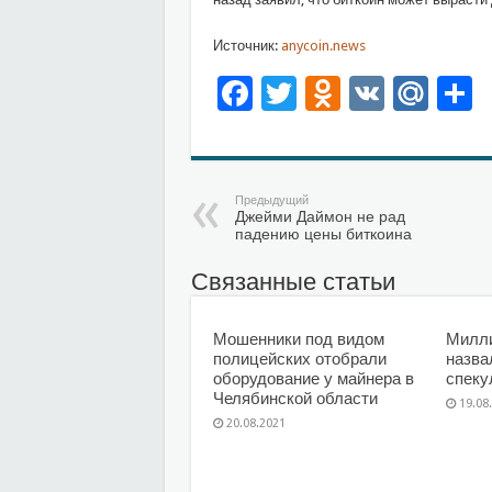
Источник:
anycoin.news
Facebook
Twitter
Odnoklas
VK
Mai
О
Предыдущий
Джейми Даймон не рад
падению цены биткоина
Связанные статьи
Мошенники под видом
Милл
полицейских отобрали
назва
оборудование у майнера в
спеку
Челябинской области
19.08
20.08.2021