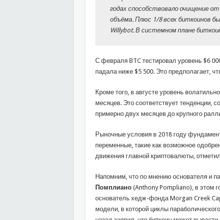
годах способствовало очищение от 
объёма. Плюс 1/8 всех биткоинов б
Willybot. В системном плане биткои
С февраля BTC тестировал уровень $6 000
падала ниже $5 500. Это предполагает, чт
Кроме того, в августе уровень волатильн
месяцев. Это соответствует тенденции, с
примерно двух месяцев до крупного ралл
Рыночные условия в 2018 году фундамент
переменные, такие как возможное одобрен
движения главной криптовалюты, отметил
Напомним, что по мнению основателя и пар
Помплиано
(Anthony Pompliano), в этом 
основатель хедж-фонда Morgan Creek Ca
модели, в которой циклы параболического
назад заявил, что биткоин может вырасти 