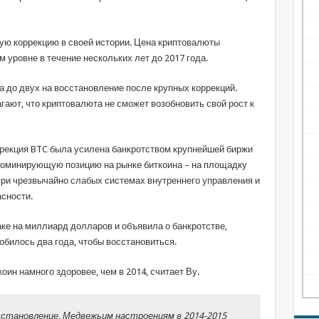
ую коррекцию в своей истории. Цена криптовалюты
 уровне в течение нескольких лет до 2017 года.
а до двух на восстановление после крупных коррекций.
агают, что криптовалюта не сможет возобновить свой рост к
оррекция BTC была усилена банкротством крупнейшей биржи
 доминирующую позицию на рынке биткоина – на площадку
ри чрезвычайно слабых системах внутреннего управления и
сности.
аке на миллиард долларов и объявила о банкротстве,
обилось два года, чтобы восстановиться.
коин намного здоровее, чем в 2014, считает Ву.
сстановление. Медвежьим настроениям в 2014-2015