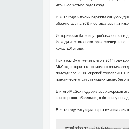
что была четыре года назад.
В 2014 году биткоин пережил самую худш
обвалилась на 90% и оставалась на низком
Исторически биткоину требовалось от год
Исходя из этого, некоторые эксперты пол
концу 2018 года.
При этом Ву отмечает, что в 2014 году к
Mt.Gox, которая на тот момент занимала
приходилось 90% мировой торговли BTC п
практически отсутствующих мерах безопа
В итоге Mt.Gox подверглась хакерской ат
крипторынок обвалился, а биткоину понад
В 2018 году ситуация на рынке иная, а бит
«Ещё один взгляд на длительное во