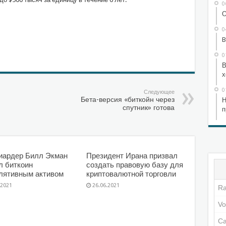
0
О
0
sniki
l.Ru
тправить
B
0
В
х
0
Следующее
Бета-версия «биткойн через
Н
спутник» готова
п
иардер Билл Экман
Президент Ирана призвал
л биткоин
создать правовую базу для
лятивным активом
криптовалютной торговли
.2021
26.06.2021