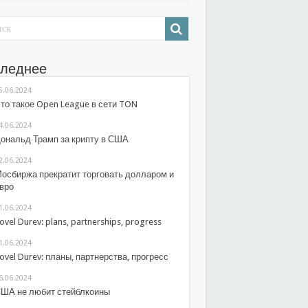
леднее
5.06.2024
то такое Open League в сети TON
4.06.2024
ональд Трамп за крипту в США
2.06.2024
осбиржа прекратит торговать долларом и
вро
1.06.2024
ovel Durev: plans, partnerships, progress
1.06.2024
ovel Durev: планы, партнерства, прогресс
6.06.2024
ША не любит стейблкоины