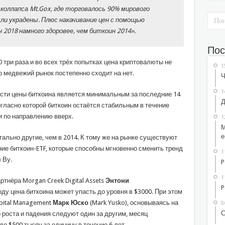
коллапса Mt.Gox, где торговалось 90% мирового
ыли украдены. Плюс накачивание цен с помощью
н 2018 намного здоровее, чем биткоин 2014».
Пос
 три раза и во всех трёх попытках цена криптовалюты не
1
о медвежий рынок постепенно сходит на нет.
Ч
1
ости цены биткоина является минимальным за последние 14
Д
огласно которой биткоин остаётся стабильным в течение
и по направлению вверх.
1
М
е
ально другие, чем в 2014. К тому же на рынке существуют
ие биткоин-ETF, которые способны мгновенно сменить тренд
1
 Ву.
P
1
тнёра Morgan Creek Digital Assets
Энтони
P
году цена биткоина может упасть до уровня в $3000. При этом
pital Management
Марк Юско
(Mark Yusko), основываясь на
0
С
 роста и падения следуют один за другим, месяц
до $500 тысяч за единицу в течение 6 лет.