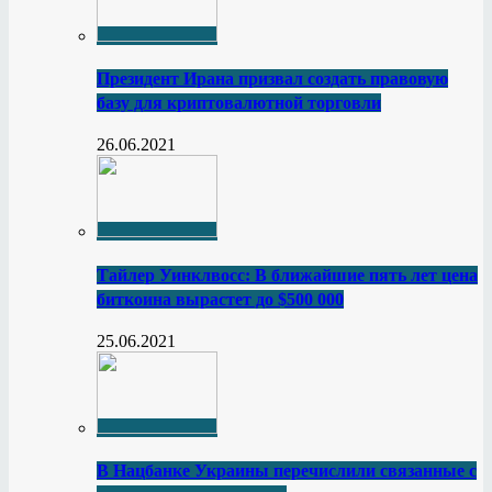
Президент Ирана призвал создать правовую
базу для криптовалютной торговли
26.06.2021
Тайлер Уинклвосс: В ближайшие пять лет цена
биткоина вырастет до $500 000
25.06.2021
В Нацбанке Украины перечислили связанные с