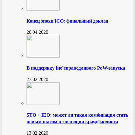
Конец эпохи ICO: финальный доклад
20.04.2020
В поддержку [не]справедливого PoW-запуска
27.02.2020
STO + IEO: может ли такая комбинация стать
новым шагом в эволюции краудфандинга
13.02.2020