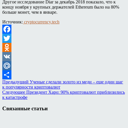
Другое исследование Diar за декабрь 2018 показало, что к
концу ноября у крупных держателей Ethereum было на 80%
больше монет, чем в январе.
Источник:
cryptocurrency.tech
Facebook
Twitter
Odnoklassniki
VK
Mail.Ru
Предыдущий
Ученые сделали золото из меди – еще один шаг
Отправить
к популярности криптовалют
Следующее
Президент Xapo: 90% криптовалют приблизились
к катастрофе
Связанные статьи