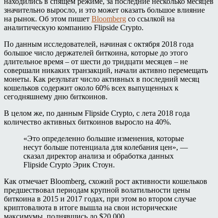
находились в спящем режиме, за последние несколько месяцев
значительно выросло, и это может оказать большое влияние
на рынок. Об этом пишет
Bloomberg
со ссылкой на
аналитическую компанию Flipside Crypto.
По данным исследователей, начиная с октября 2018 года
большое число держателей биткоина, которые до этого
длительное время – от шести до тридцати месяцев – не
совершали никаких транзакций, начали активно перемещать
монеты. Как результат число активных в последний месяц
кошельков содержит около 60% всех выпущенных к
сегодняшнему дню биткоинов.
В целом же, по данным Flipside Crypto, с лета 2018 года
количество активных биткоинов выросло на 40%.
«Это определенно большие изменения, которые
несут больше потенциала для колебания цен», —
сказал директор анализа и обработка данных
Flipside Crypto Эрик Стоун.
Как отмечает Bloomberg, схожий рост активности кошельков
предшествовал периодам крупной волатильности цены
биткоина в 2015 и 2017 годах, при этом во втором случае
криптовалюта в итоге вышла на свои исторические
максимумы, поднявшись до $20 000.