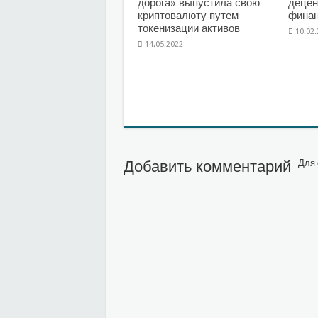
дорога» выпустила свою
децен
криптовалюту путем
фина
токенизации активов
10.02
14.05.2022
Добавить комментарий
Для 