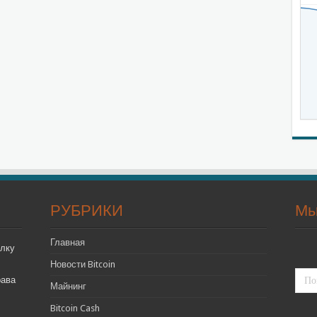
РУБРИКИ
Мы
Главная
лку
Новости Bitcoin
рава
Майнинг
Bitcoin Cash