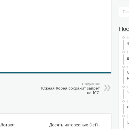
Пос
1
Ч
1
Д
1
М
е
Следующее
1
Южная Корея сохранит запрет
на ICO
P
1
P
0
С
аботают
Десять интересных DeFi-