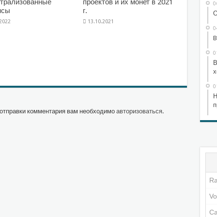
трализованные
проектов и их монет в 2021
0
нсы
г.
О
.2022
13.10.2021
0
B
0
В
х
0
Н
п
отправки комментария вам необходимо
авторизоваться
.