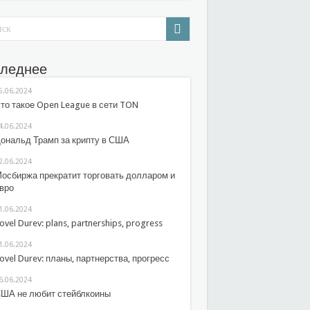
леднее
5.06.2024
то такое Open League в сети TON
4.06.2024
ональд Трамп за крипту в США
2.06.2024
осбиржа прекратит торговать долларом и
вро
1.06.2024
ovel Durev: plans, partnerships, progress
1.06.2024
ovel Durev: планы, партнерства, прогресс
6.06.2024
ША не любит стейблкоины