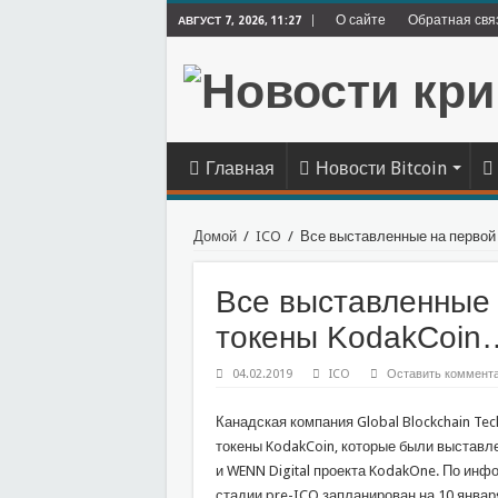
О сайте
Обратная свя
АВГУСТ 7, 2026, 11:27
Главная
Новости Bitcoin
Домой
/
ICO
/
Все выставленные на первой
Все выставленные 
токены KodakCoin
04.02.2019
ICO
Оставить коммент
Канадская компания Global Blockchain Tec
токены KodakCoin, которые были выставле
и WENN Digital проекта KodakOne. По инф
стадии pre-ICO запланирован на 10 январ