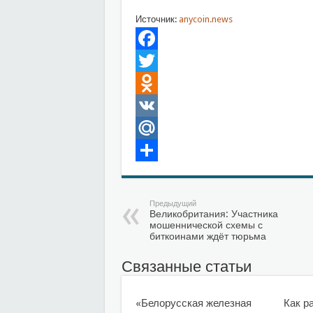
Источник:
anycoin.news
Facebook
Twitter
Odnoklassniki
VK
Mail.Ru
Отправить
Предыдущий
Великобритания: Участника
мошеннической схемы с
биткоинами ждёт тюрьма
Связанные статьи
«Белорусская железная
Как р