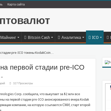
зь
Карта сайта
Майнинг
Bitcoin Cash
Аналитика
ICO
 стадии pre-ICO токены KodakCoin…
на первой стадии pre-ICO
…
арий
327 Просмотры
hnologies Corp. сообщила, что выкупает за $2 млн все
ны на первой стадии pre-ICO анонсированного вчера Kodak
ормации компании, на которую ссылаются СМИ, старт второй
я.