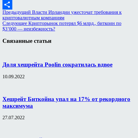
Mail.Ru
Предыдущий
Власти Ирландии ужесточат требования к
Отправить
криптовалютным компаниям
Следующее
Крипторынок потерял $6 млрд., биткоин по
$3’000 — неизбежность?
Связанные статьи
Доля хешрейта Poolin сократилась вдвое
10.09.2022
Хешрейт Биткойна упал на 17% от рекордного
максимума
27.07.2022