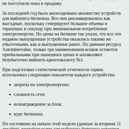
не поступили пока в продажу.
За последний год было анонсировано множество устройств
для майнинга биткоина. Все они рекламировались как
выгодные, поскольку генерируют большие объемы в
терахешах в секунду при минимальном потреблении
электроэнергии. Но цены на биткоин так упали, что все эти
недавно выпущенные устройства оказались такими же
убыточными, как и выпущенные ранее. По данным ресурса
Asicminervalue, только три наименования асиков остаются
прибыльными при нынешних ценах и ьпозволяют
безубыточно майнить криптовалюту №1.
При подготовке статистической отчетности сервис
использовал следующие показатели каждого устройства:
затраты на электроэнергию;
сложность сети;
вознаграждение за блок;
курс биткоина.
По состоянию на начало этой недели (данные за вторник 11
декабря), рентабельными для майнинга биткоина остаются