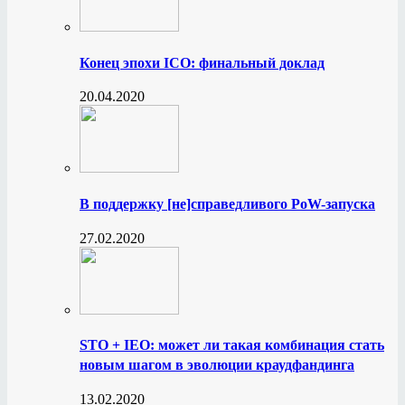
Конец эпохи ICO: финальный доклад
20.04.2020
В поддержку [не]справедливого PoW-запуска
27.02.2020
STO + IEO: может ли такая комбинация стать
новым шагом в эволюции краудфандинга
13.02.2020