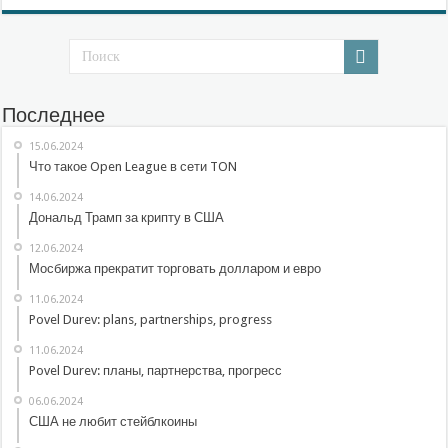
Последнее
15.06.2024
Что такое Open League в сети TON
14.06.2024
Дональд Трамп за крипту в США
12.06.2024
Мосбиржа прекратит торговать долларом и евро
11.06.2024
Povel Durev: plans, partnerships, progress
11.06.2024
Povel Durev: планы, партнерства, прогресс
06.06.2024
США не любит стейблкоины