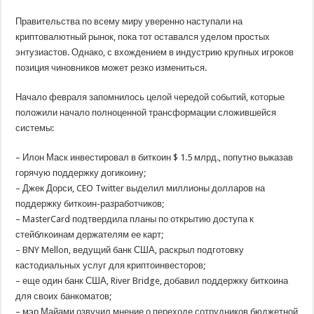
Правительства по всему миру уверенно наступали на
криптовалютный рынок, пока тот оставался уделом простых
энтузиастов. Однако, с вхождением в индустрию крупных игроков
позиция чиновников может резко измениться.
Начало февраля запомнилось целой чередой событий, которые
положили начало полноценной трансформации сложившейся
системы:
– Илон Маск инвестировал в биткоин $ 1.5 млрд., попутно выказав
горячую поддержку догикоину;
– Джек Дорси, CEO Twitter выделил миллионы долларов на
поддержку биткоин-разработчиков;
– MasterCard подтвердила планы по открытию доступа к
стейблкоинам держателям ее карт;
– BNY Mellon, ведущий банк США, раскрыл подготовку
кастодиальных услуг для криптоинвесторов;
– еще один банк США, River Bridge, добавил поддержку биткоина
для своих банкоматов;
– мэр Майами озвучил мнение о переходе сотрудников бюджетной