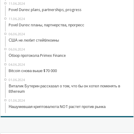
11.06.2024
Povel Durev: plans, partnerships, progress
11.06.2024
Povel Durev: планы, партнерства, прогресс
06.06.2024
США не любит стейблкоины
06.06.2024
Обзор протокола Primex Finance
04.06.2024
Bitcoin снова выше $70 000
01.06.2024
Виталик Бутерин рассказал о том, что бы он хотел поменять в
Ethereum
01.06.2024
Нашумевшая криптовалюта NOT растет против рынка