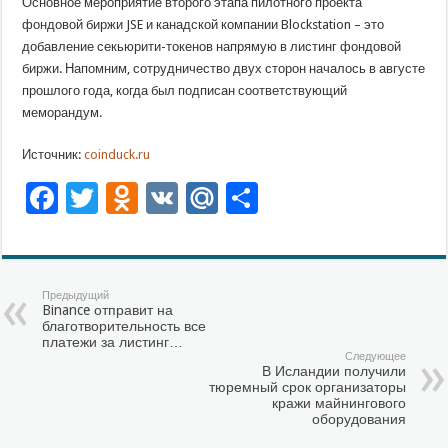
Основное мероприятие второго этапа пилотного проекта
фондовой биржи JSE и канадской компании Blockstation – это
добавление секьюрити-токенов напрямую в листинг фондовой
биржи. Напомним, сотрудничество двух сторон началось в августе
прошлого года, когда был подписан соответствующий
меморандум.
Источник:
coinduck.ru
Facebook
Twitter
Odnoklassniki
VK
Mail.Ru
Отправить
Предыдущий
Binance отправит на
благотворительность все
платежи за листинг…
Следующее
В Исландии получили
тюремный срок организаторы
кражи майнингового
оборудования