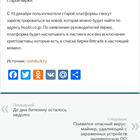
старой биржи.
С 10 декабря пользолватели старой платформы смогут
зарегистрироваться на новой, которая можно будет найти по
адресу huobi.co.jp. По заявлению руководителей биржи,
платформа будет насчитывать в листинге все без исключения
криптоактивы, которые есть в списке биржи Bittrade в настоящий
момент.
Источник:
coinduck.ru
Facebook
Twitter
Odnoklassniki
VK
Mail.Ru
Отправить
Предыдущий
До дна биткоину осталось
недолго
Следующее
Появился опасный вирус-
майнер, удаляющий с
зараженных устройств
антивирусное ПО