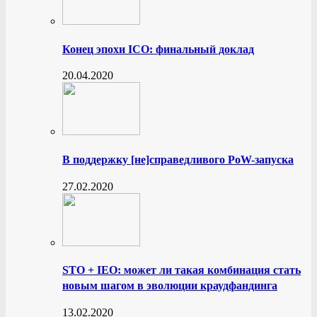
Конец эпохи ICO: финальный доклад
20.04.2020
В поддержку [не]справедливого PoW-запуска
27.02.2020
STO + IEO: может ли такая комбинация стать
новым шагом в эволюции краудфандинга
13.02.2020