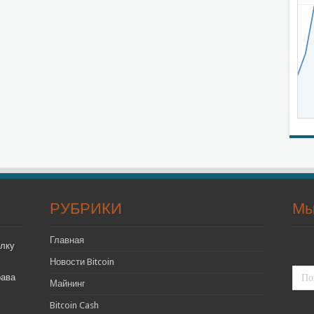
РУБРИКИ
Мы
Главная
лку
Новости Bitcoin
рава
Майнинг
Bitcoin Cash