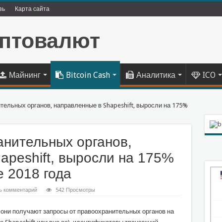
зь
Карта сайта
Майнинг
Bitcoin Cash
Аналитика
ICO
ельных органов, направленные в Shapeshift, выросли на 175%
нительных органов,
apeshift, выросли на 175%
е 2018 года
ь комментарий
542 Просмотры
но они получают запросы от правоохранительных органов на