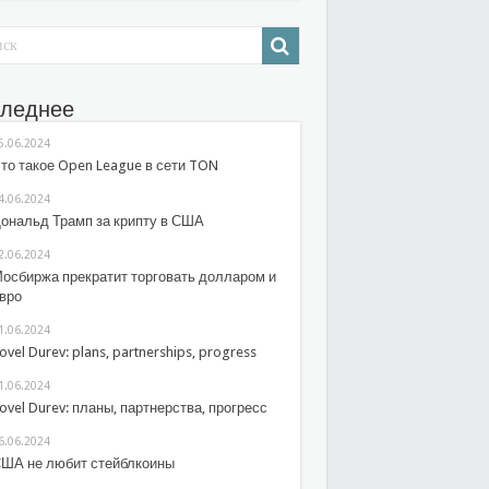
леднее
5.06.2024
то такое Open League в сети TON
4.06.2024
ональд Трамп за крипту в США
2.06.2024
осбиржа прекратит торговать долларом и
вро
1.06.2024
ovel Durev: plans, partnerships, progress
1.06.2024
ovel Durev: планы, партнерства, прогресс
6.06.2024
ША не любит стейблкоины