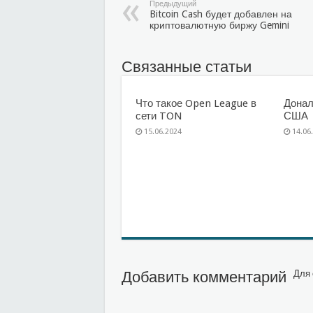
Предыдущий
Bitcoin Cash будет добавлен на
криптовалютную биржу Gemini
Связанные статьи
Что такое Open League в
Донал
сети TON
США
15.06.2024
14.06
Добавить комментарий
Для 