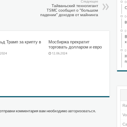
Следующее
0
Тайваньский техногигант
О
TSMC сообщил о “большом
падении” доходов от майнинга
0
B
0
В
ьд Трамп за крипту в
Мосбиржа прекратит
х
торговать долларом и евро
0
.2024
12.06.2024
Н
п
отправки комментария вам необходимо
авторизоваться
.