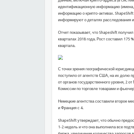
данные, включая крипто-адреса (в системе
идентификационную информацию (имена, э
информацию о крипто-активах. ShapeShift
информируют о деталях расследования и
Отчет показывает, что Shapeshift получил 
кварталах 2018 года. Рост составил 175 
квартала.
С точки зрения географической юрисдикц
поступило от агентств США, на их долю при
от органов государственного уровня, 2 от
Комиссии по торговле товарами и фьючер
Немецкие агентства составили второе мес
и Франция с 4.
ShapeShift утверждает, что обычно пред
1-2 недель и что она выполнила все подт
биржа, увеличение количества запросов в