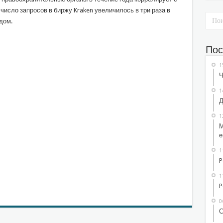
число запросов в биржу Kraken увеличилось в три раза в
дом.
Пос
1
Ч
1
Д
1
М
е
1
P
sniki
l.Ru
тправить
1
P
0
С