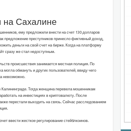
 на Сахалине
шенников, ему предложили внести на счет 130 долларов
 как предложение преступников принесло фиктивный доход,
ложить деньги на свой счет на бирже. Когда на платформу
йт сразу же стал недоступным.
льств происшествия занимается местная полиция. По
 могла обмануть и других пользователей, ввиду чего
ка невозможно.
в Калининграде. Тогда женщина перевела мошенникам
аработать на инвестициях в криптовалюту. После
акже перестали выходить на связь. Сейчас расследованием
ция.
очет ввести жесткое регулирование стейблкоинов.