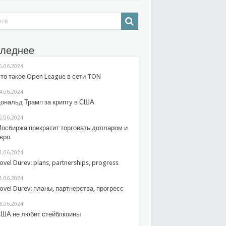
леднее
5.06.2024
то такое Open League в сети TON
4.06.2024
ональд Трамп за крипту в США
2.06.2024
осбиржа прекратит торговать долларом и
вро
1.06.2024
ovel Durev: plans, partnerships, progress
1.06.2024
ovel Durev: планы, партнерства, прогресс
6.06.2024
ША не любит стейблкоины