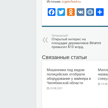
Источник:
cryptofeed.ru
Facebook
Twitter
Odnoklas
VK
Mai
О
Предыдущий
Открытый интерес на
площадке деривативов Binance
превысил $10 млрд.
Связанные статьи
Мошенники под видом
Милл
полицейских отобрали
назва
оборудование у майнера в
спеку
Челябинской области
19.08
20.08.2021