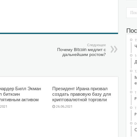
sniki
l.Ru
тправить
Пос
1
Следующее
Ч
Почему Bitcoin медлит с
дальнейшим ростом?
1
Д
1
М
е
иардер Билл Экман
Президент Ирана призвал
1
л биткоин
создать правовую базу для
P
лятивным активом
криптовалютной торговли
.2021
26.06.2021
1
P
0
С