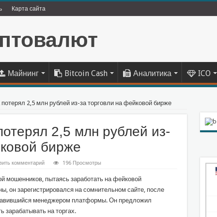
ь
Карта сайта
Майнинг
Bitcoin Cash
Аналитика
ICO
потерял 2,5 млн рублей из-за торговли на фейковой бирже
отерял 2,5 млн рублей из-
йковой бирже
вить комментарий
196 Просмотры
й мошенников, пытаясь заработать на фейковой
ы, он зарегистрировался на сомнительном сайте, после
ставившийся менеджером платформы. Он предложил
ь зарабатывать на торгах.