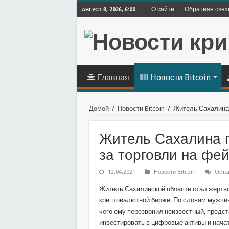
О сайте
Обратная связ
АВГУСТ 8, 2026, 6:00
Главная
Новости Bitcoin
Домой
/
Новости Bitcoin
/
Житель Сахалина 
Житель Сахалина п
за торговли на фе
12.04.2021
Новости Bitcoin
Оста
Житель Сахалинской области стал жертво
криптовалютной бирже. По словам мужчин
чего ему перезвонил неизвестный, пред
инвестировать в цифровые активы и начат