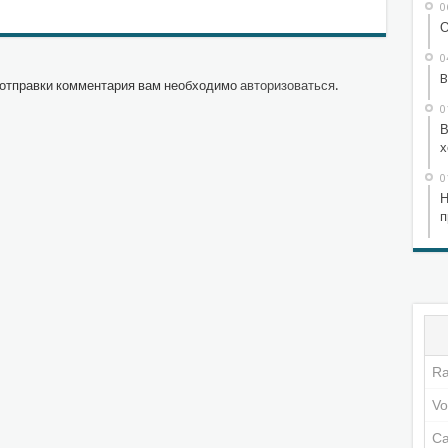
0
О
0
B
отправки комментария вам необходимо
авторизоваться
.
0
В
х
0
Н
п