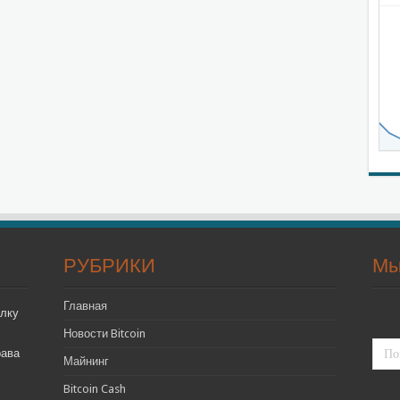
РУБРИКИ
Мы
Главная
лку
Новости Bitcoin
рава
Майнинг
Bitcoin Cash