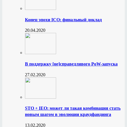
Конец эпохи ICO: финальный доклад
20.04.2020
В поддержку [не]справедливого PoW-запуска
27.02.2020
STO + IEO: может ли такая комбинация стать
новым шагом в эволюции краудфандинга
13.02.2020