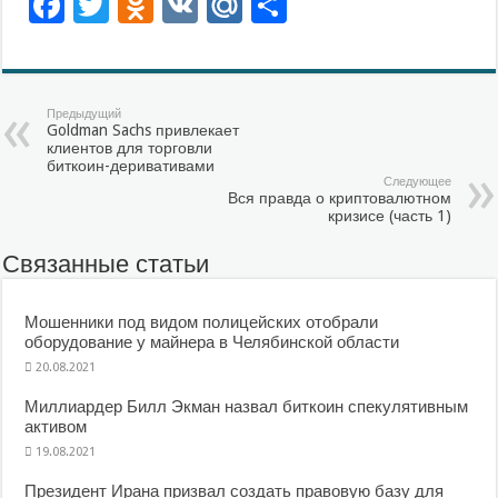
Facebook
Twitter
Odnoklassniki
VK
Mail.Ru
Отправить
Предыдущий
Goldman Sachs привлекает
клиентов для торговли
биткоин-деривативами
Следующее
Вся правда о криптовалютном
кризисе (часть 1)
Связанные статьи
Мошенники под видом полицейских отобрали
оборудование у майнера в Челябинской области
20.08.2021
Миллиардер Билл Экман назвал биткоин спекулятивным
активом
19.08.2021
Президент Ирана призвал создать правовую базу для