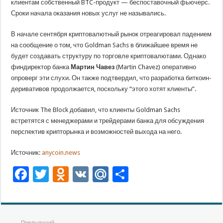
клиентам собственный BTC-продукт — беспоставочный фьючерс.
Сроки начала оказания новых услуг не назывались.
В начале сентября криптовалютный рынок отреагировал падением
на сообщение о том, что Goldman Sachs в ближайшее время не
будет создавать структуру по торговле криптовалютами. Однако
финдиректор банка
Мартин Чавез
(Martin Chavez) оперативно
опроверг эти слухи. Он также подтвердил, что разработка биткоин-
деривативов продолжается, поскольку “этого хотят клиенты”.
Источник The Block добавил, что клиенты Goldman Sachs
встретятся с менеджерами и трейдерами банка для обсуждения
перспектив крипторынка и возможностей выхода на него.
Источник:
anycoin.news
Facebook
Twitter
Odnoklassniki
VK
Mail.Ru
Отправить
Предыдущий