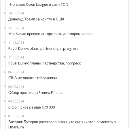
Что такое Open League в сети TON
14.06.2024
Дональд Трамп за крипту в США
12.06.2024
Мосбиржа прекратит торговать долларом и евро
11.06.2024
Povel Durev: plans, partnerships, progress
11.06.2024
Povel Durev: планы, партнерства, прогресс
06.06.2024
США не любит стейблкоины
06.06.2024
Обзор протокола Primex Finance
04.06.2024
Bitcoin снова выше $70 000
01.06.2024
Виталик Бутерин рассказал о том, что бы он хотел поменять в
Ethereum