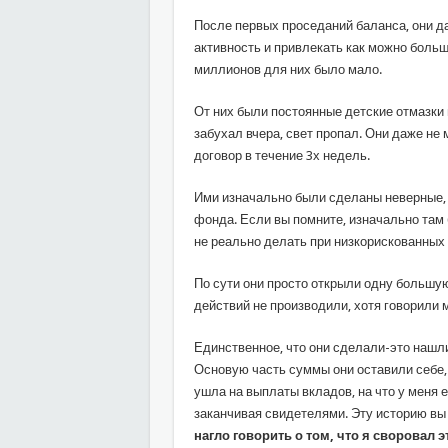
После первых проседаний баланса, они да
активность и привлекать как можно боль
миллионов для них было мало.
От них были постоянные детские отмазки н
забухал вчера, свет пропал. Они даже не 
договор в течение 3х недель.
Ими изначально были сделаны неверные, 
фонда. Если вы помните, изначально там
не реально делать при низкорискованных
По сути они просто открыли одну большую
действий не производили, хотя говорили 
Единственное, что они сделали-это нашли 
Основую часть суммы они оставили себе, а
ушла на выплаты вкладов, на что у меня е
заканчивая свидетелями. Эту историю вы
нагло говорить о том, что я своровал э