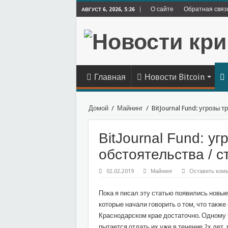
О сайте
Обратная связ
АВГУСТ 6, 2026, 5:26
Главная
Новости Bitcoin
Домой
/
Майнинг
/
BitJournal Fund: угрозы 
BitJournal Fund: у
обстоятельства / с
02.02.2019
Майнинг
Оставить ком
Пока я писал эту статью появились новы
которые начали говорить о том, что также
Краснодарском крае достаточно. Одному ч
пытается отдать их уже в течение 2х лет