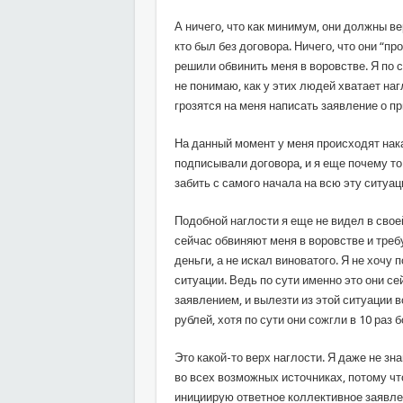
А ничего, что как минимум, они должны вер
кто был без договора. Ничего, что они “пр
решили обвинить меня в воровстве. Я по с
не понимаю, как у этих людей хватает наг
грозятся на меня написать заявление о п
На данный момент у меня происходят нак
подписывали договора, и я еще почему то
забить с самого начала на всю эту ситуац
Подобной наглости я еще не видел в свое
сейчас обвиняют меня в воровстве и треб
деньги, а не искал виноватого. Я не хочу
ситуации. Ведь по сути именно это они се
заявлением, и вылезти из этой ситуации в
рублей, хотя по сути они сожгли в 10 раз 
Это какой-то верх наглости. Я даже не зн
во всех возможных источниках, потому чт
инициирую ответное коллективное заявле