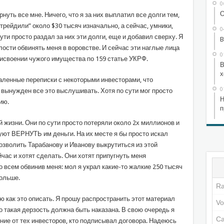
0
О
нуть все мне. Ничего, что я за них выплатил все долги тем,
отрейдили” около $30 тысяч изначально, а сейчас, умники,
0
ути просто раздал за них эти долги, еще и добавил сверху. Я
B
лости обвинять меня в воровстве. И сейчас эти наглые лица
0
рисвоении чужого имущества по 159 статье УКРФ.
В
х
аленные переписки с некоторыми инвесторами, что
0
 вынужден все это выслушивать. Хотя по сути мог просто
Н
ию.
п
й жизни. Они по сути просто потеряли около 2х миллионов и
уют ВЕРНУТЬ им деньги. На их месте я бы просто искал
 позволить Тарабанову и Иванову выкрутиться из этой
йчас и хотят сделать. Они хотят припугнуть меня
о всем обвинив меня: мол я украл какие-то жалкие 250 тысяч
больше.
аю как это описать. Я прошу распространить этот материал
о такая дерзость должна быть наказана. В свою очередь я
ние от тех инвесторов, кто подписывал договора. Надеюсь