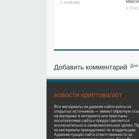
макс
10.09.2022
27.07
Добавить комментарий
Для 
новости криптовалют
Все материалы на данном сайте взяты из
открытых источников — имеют обратную ссы
на материал в интернете или присланы
посетителями сайта и предоставляются
исключительно в ознакомительных целях. П
на материалы принадлежат их владельцам.
Администрация сайта ответственности за