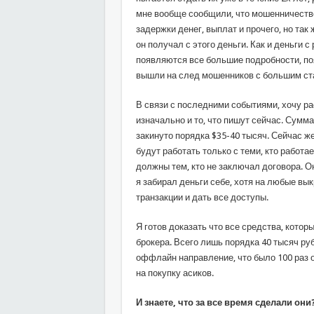
мне вообще сообщили, что мошенничество
задержки денег, выплат и прочего, но так 
он получал с этого деньги. Как и деньги 
появляются все большие подробности, по
вышли на след мошенников с большим ст
В связи с последними событиями, хочу ра
изначально и то, что пишут сейчас. Сумм
закинуто порядка $35-40 тысяч. Сейчас же
будут работать только с теми, кто работае
должны тем, кто не заключал договора. Он
я забирал деньги себе, хотя на любые выкр
транзакции и дать все доступы.
Я готов доказать что все средства, кото
брокера. Всего лишь порядка 40 тысяч р
оффлайн направление, что было 100 раз ог
на покупку асиков.
И знаете, что за все время сделали они