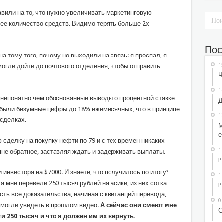
вили на то, что нужно увеличивать маркетинговую
шее количество средств. Видимо терять больше 2х
Пос
а тему того, почему не выходили на связь: я проспал, я
1
могли дойти до почтового отделения, чтобы отправить
Ч
1
непонятно чем обоснованные выводы о процентной ставке
Д
 были безумные цифры до 18% ежемесячных, что в принципе
1
 сделках.
М
е
 сделку на покупку нефти по 79 и с тех времен никаких
1
мне обратное, заставляя ждать и задерживать выплаты.
P
инвестора на $7000. И знаете, что получилось по итогу?
1
 мне перевели 250 тысяч рублей на асики, из них сотка
P
сть все доказательства, начиная с квитанций перевода,
0
 могли увидеть в прошлом видео.
А сейчас они смеют мне
С
ти 250 тысяч и что я должен им их вернуть.