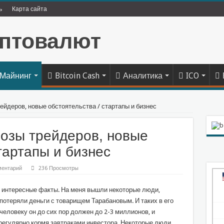
ь
Карта сайта
Майнинг
Bitcoin Cash
Аналитика
ICO
трейдеров, новые обстоятельства / стартапы и бизнес
грозы трейдеров, новые
тартапы и бизнес
ментарий
236 Просмотры
е интересные факты. На меня вышли некоторые люди,
 потеряли деньги с товарищем Тарабановым. И таких в его
еловеку он до сих пор должен до 2-3 миллионов, и
, регулярно кормя завтраками инвестора. Некоторые люди