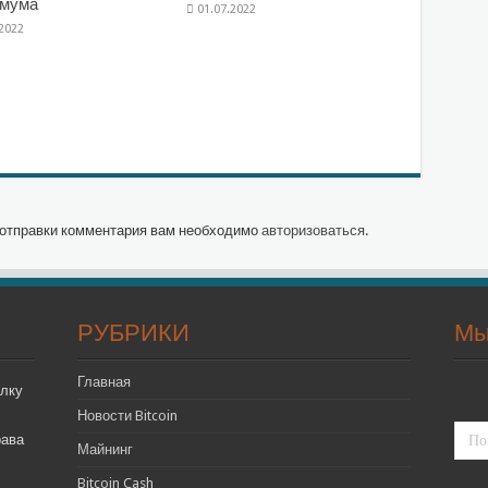
имума
01.07.2022
.2022
отправки комментария вам необходимо
авторизоваться
.
РУБРИКИ
Мы
Главная
лку
Новости Bitcoin
рава
Майнинг
Bitcoin Cash