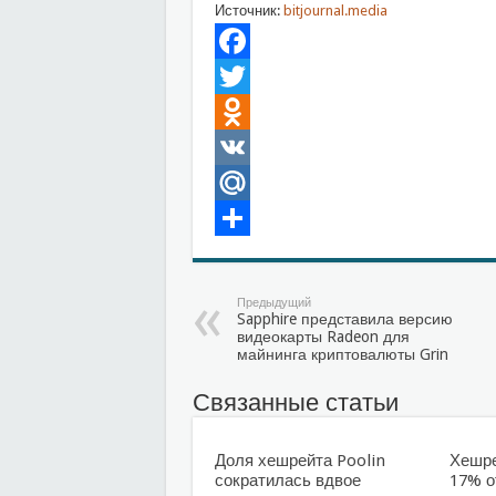
Источник:
bitjournal.media
Facebook
Twitter
Odnoklassniki
VK
Mail.Ru
Отправить
Предыдущий
Sapphire представила версию
видеокарты Radeon для
майнинга криптовалюты Grin
Связанные статьи
Доля хешрейта Poolin
Хешре
сократилась вдвое
17% о