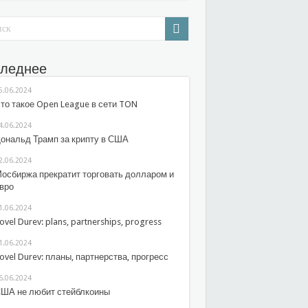
леднее
5.06.2024
то такое Open League в сети TON
4.06.2024
ональд Трамп за крипту в США
2.06.2024
осбиржа прекратит торговать долларом и
вро
1.06.2024
ovel Durev: plans, partnerships, progress
1.06.2024
ovel Durev: планы, партнерства, прогресс
6.06.2024
ША не любит стейблкоины