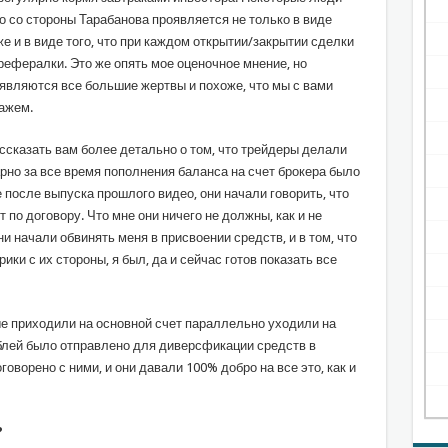
 со стороны Тарабанова проявляется не только в виде
же и в виде того, что при каждом открытии/закрытии сделки
с рефералки. Это же опять мое оценочное мнение, но
являются все большие жертвы и похоже, что мы с вами
ажем.
ссказать вам более детально о том, что трейдеры делали
арно за все время пополнения баланса на счет брокера было
 после выпуска прошлого видео, они начали говорить, что
т по договору. Что мне они ничего не должны, как и не
и начали обвинять меня в присвоении средств, и в том, что
ики с их стороны, я был, да и сейчас готов показать все
рые приходили на основной счет параллельно уходили на
ублей было отправлено для диверсфикации средств в
оворено с ними, и они давали 100% добро на все это, как и
?