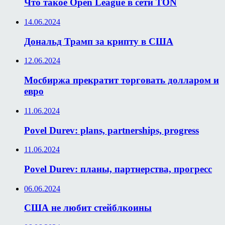
Что такое Open League в сети TON
14.06.2024
Дональд Трамп за крипту в США
12.06.2024
Мосбиржа прекратит торговать долларом и
евро
11.06.2024
Povel Durev: plans, partnerships, progress
11.06.2024
Povel Durev: планы, партнерства, прогресс
06.06.2024
США не любит стейблкоины