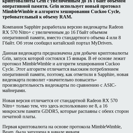
криптовалюты Grin с увеличенным до 16 Гбайт объемом
оперативной памяти. Grin использует новый протокол
MimbleWimble и алгоритм хеширования Cuckoo Cycle,
требовательный к объему RAM.
Компания Sapphire разработала версию видеокарты Radeon
RX 570 Nitro+ c увеличенным до 16 Гбайт объемом
оперативной памяти, вместо стандартного объема 4 или 8
Гбайт. Об этом сообщил китайский портал MyDrivers.
Данная видеокарта предназначена для добычи криптовалюты
Grin, запуск которой состоялся 15 января. В её основе лежит
протокол MimbleWimble и алгоритм хеширования Cuckoo
Cycle. Этот алгоритм отличается высоким потреблением
оперативной памяти, поэтому, как отметили в Sapphire, новая
видеокарта позволит «значительно повысить»
производительность видеокарты по сравнению с ASIC-
майнерами.
Новая версия отличается от стандартной Radeon RX 570
Nitro+ только тем, что здесь использовано не 8, а 16
микросхем памяти GDDR5, которые распаяны с обеих сторон
печатной платы.
Первая криптовалюта на основе протокола MimbleWimble,
Beam, была запущена в начале января.