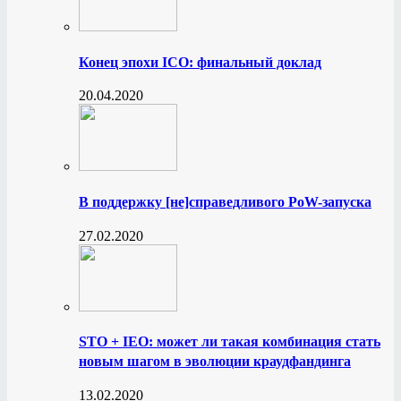
Конец эпохи ICO: финальный доклад
20.04.2020
В поддержку [не]справедливого PoW-запуска
27.02.2020
STO + IEO: может ли такая комбинация стать
новым шагом в эволюции краудфандинга
13.02.2020