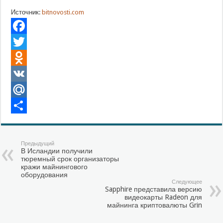
Источник:
bitnovosti.com
Facebook
Twitter
Odnoklassniki
VK
Mail.Ru
Отправить
Предыдущий
В Исландии получили
тюремный срок организаторы
кражи майнингового
оборудования
Следующее
Sapphire представила версию
видеокарты Radeon для
майнинга криптовалюты Grin