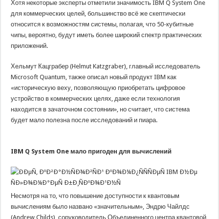
Хотя некоторые эксперты отметили значимость IBM Q System One
для коммерческих целей, большинство всё же скептически
относится к возможностям системы, полагая, что 50-кубитные
чипы, вероятно, будут иметь более широкий спектр практических
приложений.
Хельмут Кацграбер (Helmut Katzgraber), главный исследователь
Microsoft Quantum, также описал новый продукт IBM как
«историческую веху, позволяющую приобретать цифровое
устройство в коммерческих целях, даже если технология
находится в зачаточном состоянии», но считает, что система
будет мало полезна после исследований и пиара.
IBM Q System One мало пригоден для вычислений
Несмотря на то, что повышение доступности к квантовым
вычислениям было названо «значительным», Эндрю Чайлдс
(Andrew Childs), соруководитель Объединенного центра квантовой