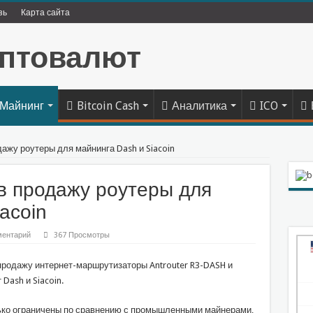
зь
Карта сайта
Майнинг
Bitcoin Cash
Аналитика
ICO
дажу роутеры для майнинга Dash и Siacoin
 в продажу роутеры для
acoin
ментарий
367 Просмотры
продажу интернет-маршрутизаторы Antrouter R3-DASH и
Dash и Siacoin.
 огра­ни­че­ны по срав­не­нию с про­мыш­лен­ны­ми май­не­ра­ми,