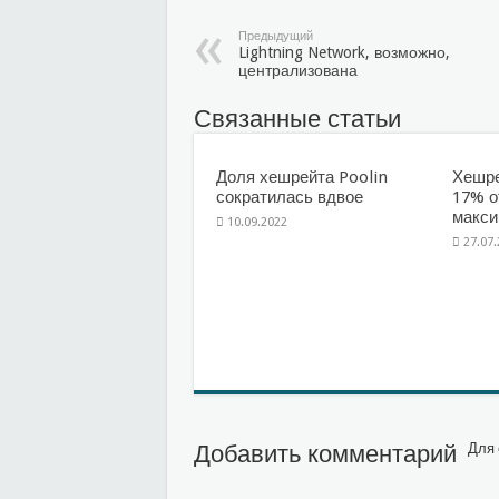
Предыдущий
Lightning Network, возможно,
централизована
Связанные статьи
Доля хешрейта Poolin
Хешре
сократилась вдвое
17% о
макс
10.09.2022
27.07
Добавить комментарий
Для 