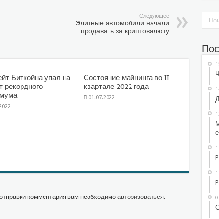
Следующее
Элитные автомобили начали
продавать за криптовалюту
Пос
1
Ч
йт Биткойна упал на
Состояние майнинга во II
т рекордного
квартале 2022 года
1
имума
01.07.2022
Д
.2022
1
М
е
1
P
1
P
отправки комментария вам необходимо
авторизоваться
.
0
С