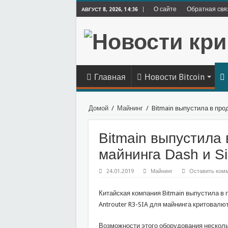
О сайте
Обратная свя
АВГУСТ 8, 2026, 14:36
Главная
Новости Bitcoin
Домой
/
Майнинг
/
Bitmain выпустила в про
Bitmain выпустила
майнинга Dash и Si
24.01.2019
Майнинг
Оставить ком
Китайская компания Bitmain выпустила в 
Antrouter R3-SIA для майнинга критовалют 
Воз­мож­но­сти этого оборудования несколько