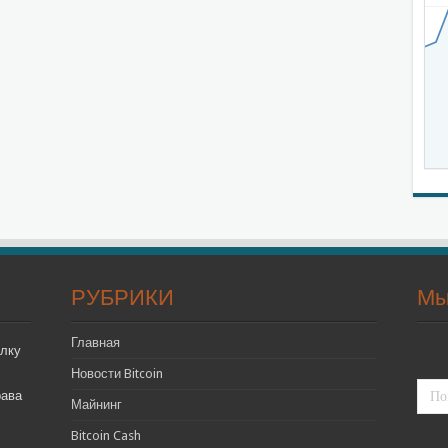
РУБРИКИ
Мы
Главная
лку
Новости Bitcoin
рава
Майнинг
Bitcoin Cash