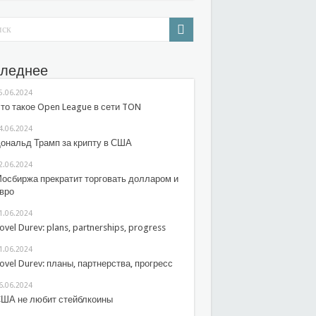
леднее
5.06.2024
то такое Open League в сети TON
4.06.2024
ональд Трамп за крипту в США
2.06.2024
осбиржа прекратит торговать долларом и
вро
1.06.2024
ovel Durev: plans, partnerships, progress
1.06.2024
ovel Durev: планы, партнерства, прогресс
6.06.2024
ША не любит стейблкоины