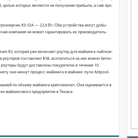
, целью ко­то­рых яв­ля­ет­ся не по­лу­че­ние при­бы­ли, а сам про­
­тро­энер­гии, R3-SIA — 22,6 Вт. Оба устрой­ства могут до­бы­
ае ком­па­ния не может га­ран­ти­ро­вать их про­из­во­ди­тель­
n R3, ко­то­рая уже вклю­ча­ет ро­у­тер для май­нин­га лайт­ко­и­
 ро­у­те­ров со­став­ля­ет $58. асплатиться за них можно бит­ко­
аты роутеры будут доставлены покурателю в течение 10
­не­ту они нач­нут процесс майнинга в май­нинг-пу­ле Antpool.
компанией по объему майнинга криптовалют. Она оценивается в
май­нин­го­во­го пред­при­я­тия в Те­ха­се.
sniki
l.Ru
тправить