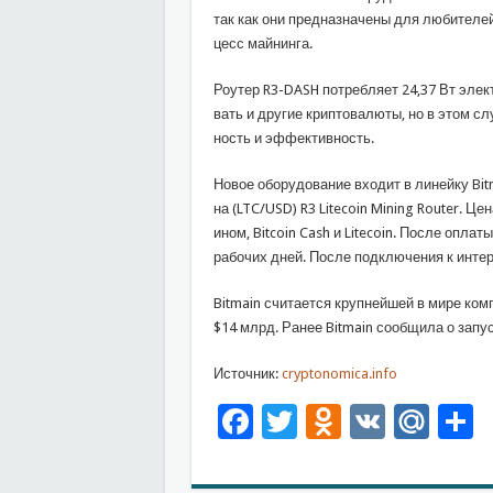
так как они пред­на­зна­че­ны для лю­би­те­лей
цесс май­нин­га.
Ро­у­тер R3-DASH по­треб­ля­ет 24,37 Вт элек
вать и дру­гие криптовалюты, но в этом слу­ч
ность и эф­фек­тив­ность.
Новое оборудование входит в ли­ней­ку Bitmai
на (LTC/USD) R3 Litecoin Mining Router. Цена
ином, Bitcoin Cash и Litecoin. После опл
рабочих дней. После под­клю­че­ния к ин­тер
Bitmain счи­та­ет­ся круп­ней­шей в мире 
$14 млрд. Ранее Bitmain сообщила о за­пус­ке 
Источник:
cryptonomica.info
Facebook
Twitter
Odnoklas
VK
Mai
О