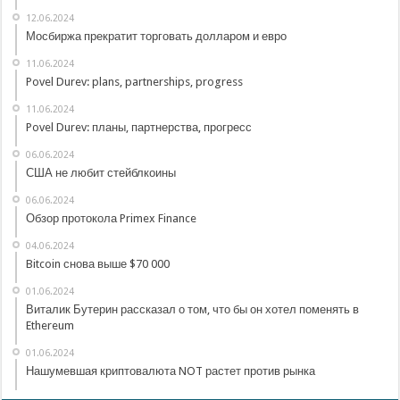
12.06.2024
Мосбиржа прекратит торговать долларом и евро
11.06.2024
Povel Durev: plans, partnerships, progress
11.06.2024
Povel Durev: планы, партнерства, прогресс
06.06.2024
США не любит стейблкоины
06.06.2024
Обзор протокола Primex Finance
04.06.2024
Bitcoin снова выше $70 000
01.06.2024
Виталик Бутерин рассказал о том, что бы он хотел поменять в
Ethereum
01.06.2024
Нашумевшая криптовалюта NOT растет против рынка