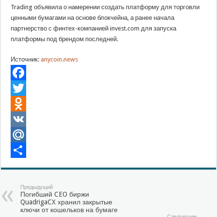
Trading объявила о намерении создать платформу для торговли
ценными бумагами на основе блокчейна, а ранее начала
партнерство с финтех-компанией invest.com для запуска
платформы под брендом последней.
Источник:
anycoin.news
Facebook
Twitter
Odnoklassniki
VK
Mail.Ru
Отправить
Предыдущий
Погибший CEO биржи
QuadrigaCX хранил закрытые
ключи от кошельков на бумаге
Следующее