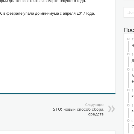
орый должен состояться в марте текущего года.
C в феврале упала до минимума с апреля 2017 года.
Пос
1
Ч
1
Д
1
М
е
1
P
Следующее
1
STO: новый способ сбора
P
средств
0
С