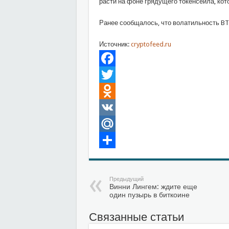
расти на фоне грядущего токенсейла, кот
Ранее сообщалось, что волатильность BT
Источник:
cryptofeed.ru
Facebook
Twitter
Odnoklassniki
VK
Mail.Ru
Отправить
Предыдущий
Винни Лингем: ждите еще
один пузырь в биткоине
Связанные статьи