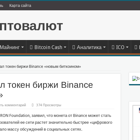
зь
Карта сайта
Майнинг
Bitcoin Cash
Аналитика
ICO
ал токен биржи Binance «новым биткоином»
л токен биржи Binance
»
ть комментарий
374 Просмотры
N Foundation, заявил, что монета от Binance может стать
ьзователей ее сети растет значительно быстрее «цифрового
ало массу обсуждений в социальных сетях.