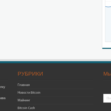
РУБРИКИ
Мы
Главная
лку
Новости Bitcoin
рава
Майнинг
Bitcoin Cash