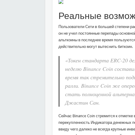
Реальные возмож
Пользователи Сети в большей степени рас
он не учел постоянные перепады основной
альткоины в последнее время пользуются
действительно могут вытеснить биткоин.
«Токен стандарта ERC-20 де
неделю Binance Coin состави
время так стремительно под
ралли. Binance Coin же опер
стать полноценной альтерна
Джастин Сан.
Сейчас Binance Coin стремится к отметке 
перекупленность Индикатора денежных пот
ввиду чего далеко не всегда крупные инв