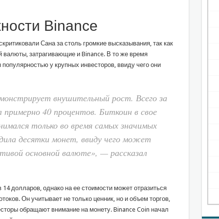
ности Binance
критиковали Сана за столь громкие высказывания, так как
 валюты, затрагивающие и Binance. В то же время
 популярностью у крупных инвесторов, ввиду чего они
монстрирует внушительный рост. Всего за
л примерно 40 процентов. Биткоин в свое
нимался только во время самых значимых
едила десятки монет, ввиду чего может
тивой основной валюте», — рассказал
в 14 долларов, однако на ее стоимости может отразиться
оков. Он учитывает не только ценник, но и объем торгов,
есторы обращают внимание на монету. Binance Coin начал