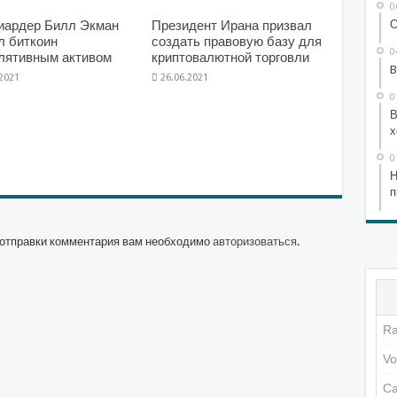
0
О
иардер Билл Экман
Президент Ирана призвал
л биткоин
создать правовую базу для
0
лятивным активом
криптовалютной торговли
B
.2021
26.06.2021
0
В
х
0
Н
п
отправки комментария вам необходимо
авторизоваться
.