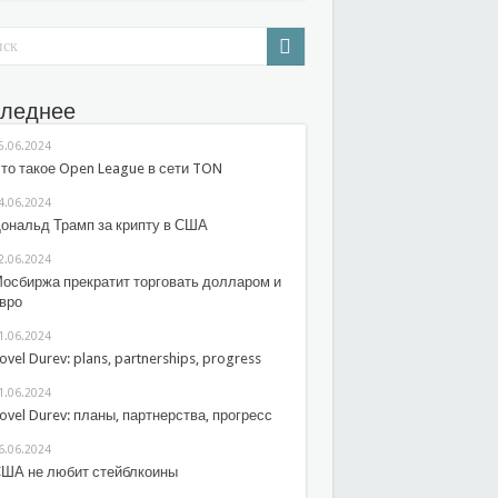
леднее
5.06.2024
то такое Open League в сети TON
4.06.2024
ональд Трамп за крипту в США
2.06.2024
осбиржа прекратит торговать долларом и
вро
1.06.2024
ovel Durev: plans, partnerships, progress
1.06.2024
ovel Durev: планы, партнерства, прогресс
6.06.2024
ША не любит стейблкоины