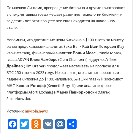
По мнению Лингема, превращение биткоина и других криптовалют
в спекулятивный товар мешает развитию технологии блокчейн, и
за десять лет этот процесс все еще находится на начальном
этапе.
Напомним, что достижение цены биткоина в $100 тысяч за монету
ранее предсказывали аналитик Saxo Bank
Кай Ван-Петерсен
(Kay
Van-Petersen), финансовый аналитик
Ронни Моас
(Ronnie Moas),
глава ADVFN
Клем Чамберс
(Clem Chambers) и другие. А
Тим
Дрейпер
(Tim Draper) продолжает настаивать на прогнозе для
BTC 250 тысяч к 2022 году. Но есть и те, кто считает вероятным
падение биткоина до $100, например, бывший главный экономист
МВФ
Кеннет Рогофф
(Kenneth Rogoff) или аналитик форекс-
платформы Aforti Exchange
Марек Пациорковски
(Marek
Paciorkowski).
Источник:
anycoin.news
Facebook
Twitter
Odnoklassniki
VK
Mail.Ru
Отправить