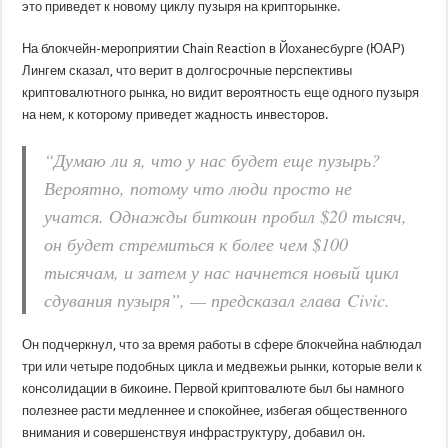
это приведет к новому циклу пузыря на крипторынке.
На блокчейн-мероприятии Chain Reaction в Йоханесбурге (ЮАР)
Лингем сказал, что верит в долгосрочные перспективы
криптовалютного рынка, но видит вероятность еще одного пузыря
на нем, к которому приведет жадность инвесторов.
“Думаю ли я, что у нас будет еще пузырь?
Вероятно, потому что люди просто не
учатся. Однажды биткоин пробил $20 тысяч,
он будет стремиться к более чем $100
тысячам, и затем у нас начнется новый цикл
сдувания пузыря”, — предсказал глава Civic.
Он подчеркнул, что за время работы в сфере блокчейна наблюдал
три или четыре подобных цикла и медвежьи рынки, которые вели к
консолидации в бикоине. Первой криптовалюте был бы намного
полезнее расти медленнее и спокойнее, избегая общественного
внимания и совершенствуя инфраструктуру, добавил он.