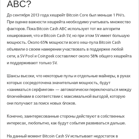
ABC?
До сентября 2013 года хешрейт Bitcoin Core был меньше 1 PH/s.
При оценке важности хешрейта необходимо учитывать множество
факторов. Пока Bitcoin Cash ABC использует тот же алгоритм
хеширования, что и Bitcoin Cash SV, но при этом SV имеет большую
мощность. Около 65% мощности всего хеш-пула Bitcoin Cash
объявили о своем намерении участвовать в поддержке любой
сети, а SV Pool и Coingeek составляют около 58% общего хешрейта
и поддерживают только SV.
Шансы высоки, что некоторые пулы и отдельные майнеры, в руках
которых сосредоточена значительная мощность, будут
«заниматься серфингом» — автоматически переключаться между
блокчейнами в соответствии с максимальной выгодой, которую
они получают за поиск новых блоков.
Конечно, заинтересованные стороны действуют в собственных
интересах, любопытно, как будут события развиваться дальше.
На данный момент Bitcoin Cash SV испытывает недостаток в