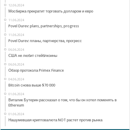
12.06.2024
Мосбиржа прекратит торговать долларом и евро
11.06.2024
Povel Durev: plans, partnerships, progress
11.06.2024
Povel Durev: планы, партнерства, прогресс
06.06.2024
США не любит стейблкоины
06.06.2024
Обзор протокола Primex Finance
04.06.2024
Bitcoin снова выше $70 000
01.06.2024
Виталик Бутерин рассказал о том, что бы он хотел поменять в
Ethereum
01.06.2024
Нашумевшая криптовалюта NOT растет против рынка