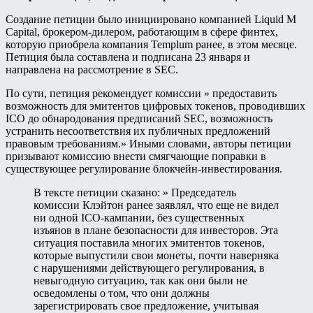
Создание петиции было инициировано компанией Liquid M
Capital, брокером-дилером, работающим в сфере финтех,
которую приобрела компания Templum ранее, в этом месяце.
Петиция была составлена и подписана 23 января и
направлена на рассмотрение в SEC.
По сути, петиция рекомендует комиссии » предоставить
возможность для эмитентов цифровых токенов, проводивших
ICO до обнародования предписаний SEC, возможность
устранить несоответствия их публичных предложений
правовым требованиям.» Иными словами, авторы петиции
призывают комиссию внести смягчающие поправки в
существующее регулирование блокчейн-инвестирования.
В тексте петиции сказано: » Председатель
комиссии Клэйтон ранее заявлял, что еще не видел
ни одной ICO-кампании, без существенных
изъянов в плане безопасности для инвесторов. Эта
ситуация поставила многих эмитентов токенов,
которые выпустили свои монеты, почти наверняка
с нарушениями действующего регулирования, в
невыгодную ситуацию, так как они были не
осведомлены о том, что они должны
зарегистрировать свое предложение, учитывая