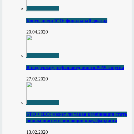
Конец эпохи ICO: финальный доклад
20.04.2020
В поддержку [не]справедливого PoW-запуска
27.02.2020
STO + IEO: может ли такая комбинация стать
новым шагом в эволюции краудфандинга
13.02.2020