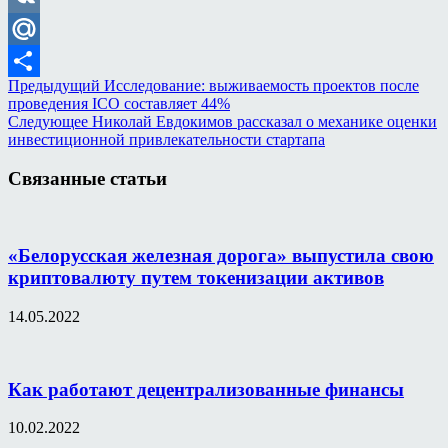
VK
Mail.Ru
Предыдущий
Исследование: выживаемость проектов после
Отправить
проведения ICO составляет 44%
Следующее
Николай Евдокимов рассказал о механике оценки
инвестиционной привлекательности стартапа
Связанные статьи
«Белорусская железная дорога» выпустила свою
криптовалюту путем токенизации активов
14.05.2022
Как работают децентрализованные финансы
10.02.2022