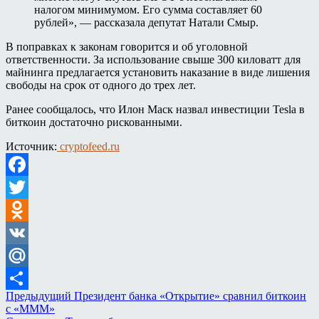
налогом минимумом. Его сумма составляет 60
рублей», — рассказала депутат Натали Смыр.
В поправках к законам говорится и об уголовной
ответственности. За использование свыше 300 киловатт для
майнинга предлагается установить наказание в виде лишения
свободы на срок от одного до трех лет.
Ранее сообщалось, что Илон Маск назвал инвестиции Tesla в
биткоин достаточно рискованными.
Источник:
cryptofeed.ru
Facebook
Twitter
Odnoklassniki
VK
Mail.Ru
Предыдущий
Президент банка «Открытие» сравнил биткоин
Отправить
с «МММ»