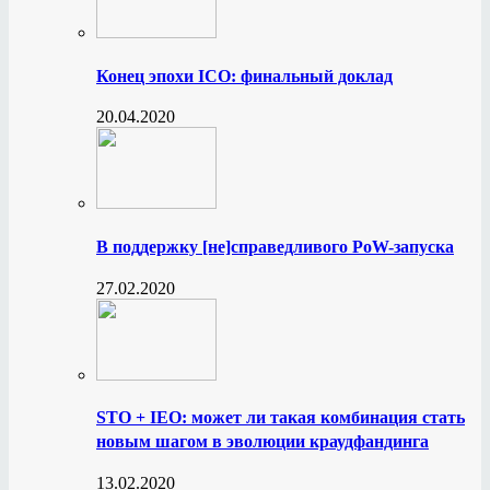
Конец эпохи ICO: финальный доклад
20.04.2020
В поддержку [не]справедливого PoW-запуска
27.02.2020
STO + IEO: может ли такая комбинация стать
новым шагом в эволюции краудфандинга
13.02.2020